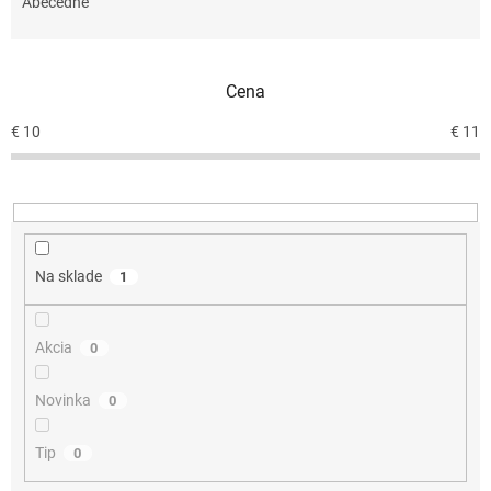
e
Abecedne
n
i
e
Cena
p
r
€
10
€
11
o
d
u
k
t
o
Na sklade
1
v
Akcia
0
Novinka
0
Tip
0