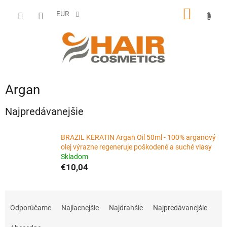
Prejsť
NÁKU
na
EUR
obsah
KOŠÍK
Argan
Najpredávanejšie
BRAZIL KERATIN Argan Oil 50ml - 100% arganový
olej výrazne regeneruje poškodené a suché vlasy
Skladom
€10,04
R
a
Odporúčame
Najlacnejšie
Najdrahšie
Najpredávanejšie
d