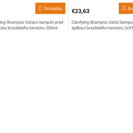
Do košíka
Do
€23,63
ying Shampoo čistiaci šampón pred
Clarifying Shampoo čistící šampo
ciou brazílskeho keratínu 300ml
aplikací brazilského keratinu 2x5
O
v
l
á
d
a
c
i
e
p
r
v
k
y
v
ý
p