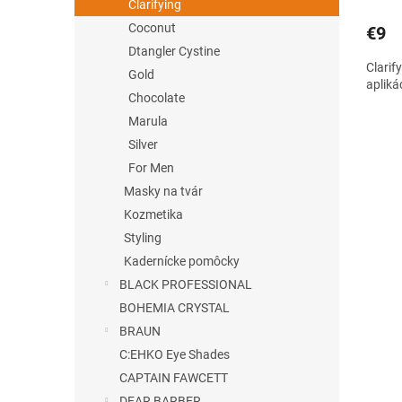
Clarifying
Coconut
€9
Dtangler Cystine
Clarif
Gold
apliká
Chocolate
Marula
Silver
For Men
Masky na tvár
Kozmetika
Styling
Kadernícke pomôcky
BLACK PROFESSIONAL
BOHEMIA CRYSTAL
BRAUN
C:EHKO Eye Shades
CAPTAIN FAWCETT
DEAR BARBER