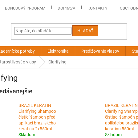
BONUSOVÝ PROGRAM
DOPRAVA
KONTAKTY
OBCHODN
HĽADAŤ
adernícke potreby
Elektronika
Predlžovanie vlasov
Sta
tarostlivosť o vlasy
Clarifying
ifying
edávanejšie
BRAZIL KERATIN
BRAZIL KERATIN
Clarifying Shampoo
Clarifying Sham
čistící šampon před
čistiaci šampón 
aplikací brazilského
aplikáciou brazíl
keratinu 2x550ml
keratínu 550ml
Skladom
Skladom