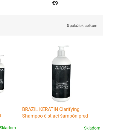
€9
3
položiek celkom
BRAZIL KERATIN Clarifying
d
Shampoo čistiaci šampón pred
aplikáciou brazílskeho keratínu
Skladom
Skladom
550ml