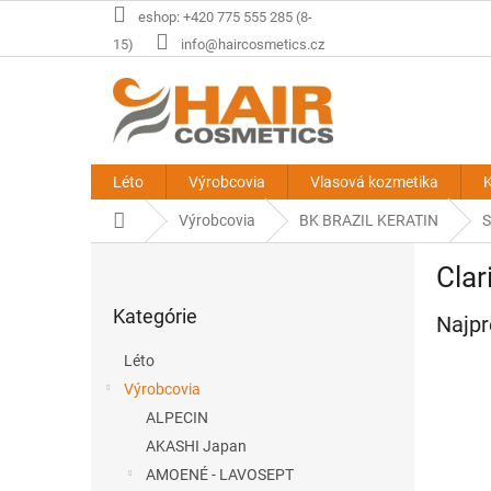
Prejsť
eshop: +420 775 555 285 (8-
na
15)
info@haircosmetics.cz
obsah
Léto
Výrobcovia
Vlasová kozmetika
K
Domov
Výrobcovia
BK BRAZIL KERATIN
S
B
Clar
o
Preskočiť
č
Kategórie
kategórie
Najpr
n
ý
Léto
p
Výrobcovia
a
ALPECIN
n
e
AKASHI Japan
l
AMOENÉ - LAVOSEPT