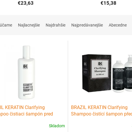
€23,63
€15,38
rúčame
Najlacnejšie
Najdrahšie
Najpredávanejšie
Abecedne
L KERATIN Clarifying
BRAZIL KERATIN Clarifying
oo čistiaci šampón pred
Shampoo čistící šampon pře
áciou brazílskeho keratínu
aplikací brazilského keratinu
Skladom
l
2x550ml