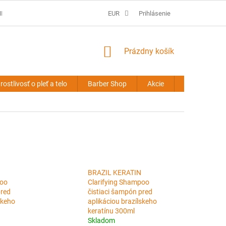
É PODMIENKY
PREDLŽOVANIE VLASOV - OBCHODNÉ PODMIENKY
EUR
Prihlásenie
NÁKUPNÝ
Prázdny košík
KOŠÍK
rostlivosť o pleť a telo
Barber Shop
Akcie
Novinky
BRAZIL KERATIN
poo
Clarifying Shampoo
pred
čistiaci šampón pred
skeho
aplikáciou brazílskeho
keratínu 300ml
Skladom