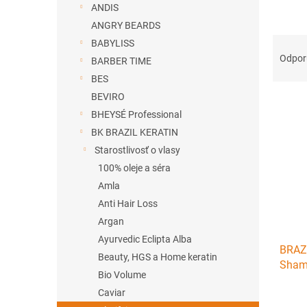
ANDIS
ANGRY BEARDS
R
BABYLISS
a
Odpo
BARBER TIME
d
BES
e
BEVIRO
V
n
ý
BHEYSÉ Professional
i
p
e
BK BRAZIL KERATIN
i
p
Starostlivosť o vlasy
s
r
100% oleje a séra
p
o
Amla
r
d
Anti Hair Loss
o
u
d
k
Argan
u
t
Ayurvedic Eclipta Alba
BRAZI
k
o
Beauty, HGS a Home keratin
Shamp
t
v
Bio Volume
aplik
o
Caviar
300m
v