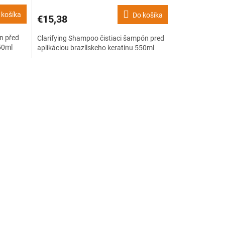
 košíka
Do košíka
€15,38
n před
Clarifying Shampoo čistiaci šampón pred
50ml
aplikáciou brazílskeho keratínu 550ml