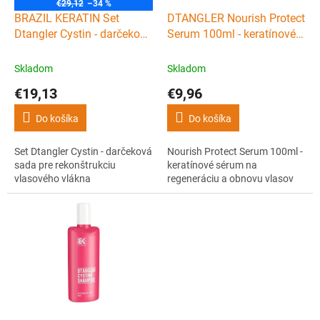
o
€29,12
–34 %
d
BRAZIL KERATIN Set
DTANGLER Nourish Protect
u
Dtangler Cystin - darčeková
Serum 100ml - keratínové
k
sada pre rekonštrukciu
sérum na regeneráciu a
t
vlasového vlákna
obnovu vlasov
Skladom
Skladom
o
€19,13
€9,96
v
Do košíka
Do košíka
Set Dtangler Cystin - darčeková
Nourish Protect Serum 100ml -
sada pre rekonštrukciu
keratínové sérum na
vlasového vlákna
regeneráciu a obnovu vlasov