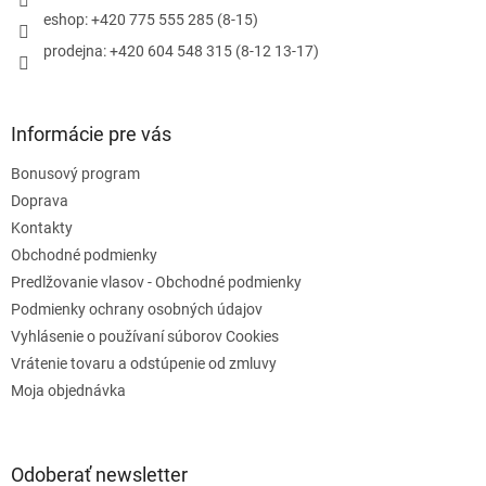
e
p
eshop: +420 775 555 285 (8-15)
r
prodejna: +420 604 548 315 (8-12 13-17)
v
k
y
v
Informácie pre vás
ý
p
Bonusový program
i
s
Doprava
u
Kontakty
Obchodné podmienky
Predlžovanie vlasov - Obchodné podmienky
Podmienky ochrany osobných údajov
Vyhlásenie o používaní súborov Cookies
Vrátenie tovaru a odstúpenie od zmluvy
Moja objednávka
Odoberať newsletter