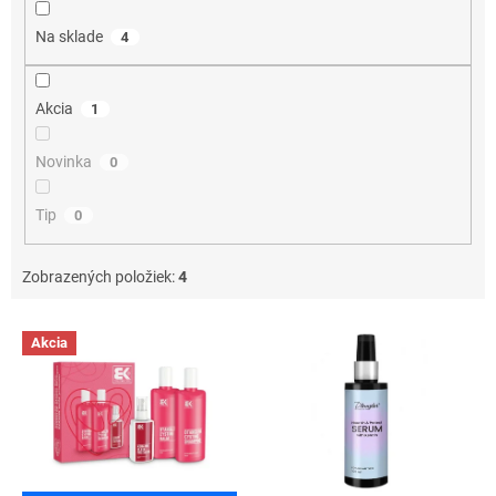
t
o
Na sklade
4
v
Akcia
1
Novinka
0
Tip
0
Zobrazených položiek:
4
V
Akcia
ý
p
i
s
p
r