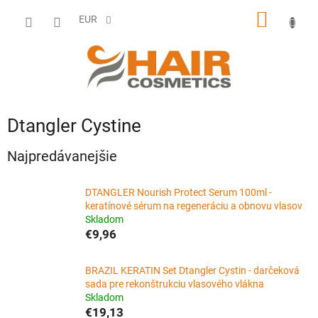
Prejsť
NÁKU
na
EUR
obsah
KOŠÍK
Dtangler Cystine
Najpredávanejšie
DTANGLER Nourish Protect Serum 100ml -
keratínové sérum na regeneráciu a obnovu vlasov
Skladom
€9,96
BRAZIL KERATIN Set Dtangler Cystin - darčeková
sada pre rekonštrukciu vlasového vlákna
Skladom
€19,13