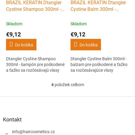
BRAZIL KERATIN Dtangler
BRAZIL KERATIN Dtangler
Cystine Shampoo 300ml -
Cystine Balm 300ml -
šampón pre poškodené a
balzam pre poškodené a
ťažko sa rozčesávajú vlasy
ťažko sa rozčesávajúce
Skladom
Skladom
vlasy
€9,12
€9,12
Do košíka
Do košíka
Dtangler Cystine Shampoo
Dtangler Cystine Balm 300ml -
300ml - šampón pre poškodené
balzam pre poškodené a ťažko
a ťažko sa rozčesávajú vlasy
sa rozčesávajúce vlasy
4
položiek celkom
O
v
l
Z
á
á
d
p
a
ä
Kontakt
c
t
i
i
info
@
haircosmetics.cz
e