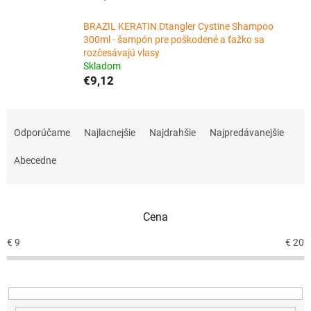
BRAZIL KERATIN Dtangler Cystine Shampoo
300ml - šampón pre poškodené a ťažko sa
rozčesávajú vlasy
Skladom
€9,12
R
a
Odporúčame
Najlacnejšie
Najdrahšie
Najpredávanejšie
d
e
Abecedne
n
i
e
Cena
p
r
€
9
€
20
o
d
u
k