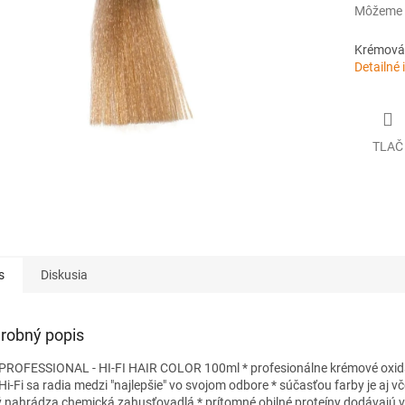
Môžeme d
Krémová 
Detailné 
TLAČ
s
Diskusia
robný popis
PROFESSIONAL - HI-FI HAIR COLOR 100ml * profesionálne krémové oxid
i-Fi sa radia medzi "najlepšie" vo svojom odbore * súčasťou farby je aj vče
ý nahrádza chemická zahusťovadlá * prítomné obilné proteíny dodávajú 