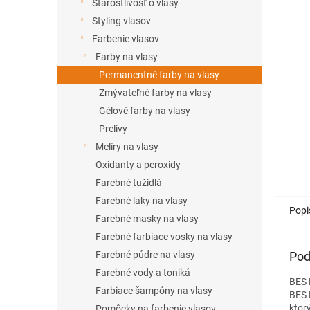
l
Starostlivosť o vlasy
Styling vlasov
Farbenie vlasov
Farby na vlasy
Permanentné farby na vlasy
Zmývateľné farby na vlasy
Gélové farby na vlasy
Prelivy
Melíry na vlasy
Oxidanty a peroxidy
Farebné tužidlá
Farebné laky na vlasy
Popi
Farebné masky na vlasy
Farebné farbiace vosky na vlasy
Pod
Farebné púdre na vlasy
Farebné vody a toniká
BES 
Farbiace šampóny na vlasy
BES H
ktor
Pomôcky na farbenie vlasov