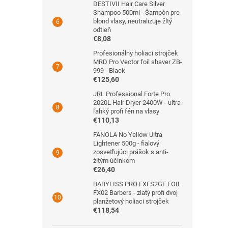
DESTIVII Hair Care Silver
Shampoo 500ml - Šampón pre
blond vlasy, neutralizuje žltý
odtieň
€8,08
Profesionálny holiaci strojček
MRD Pro Vector foil shaver ZB-
999 - Black
€125,60
JRL Professional Forte Pro
2020L Hair Dryer 2400W - ultra
ľahký profi fén na vlasy
€110,13
FANOLA No Yellow Ultra
Lightener 500g - fialový
zosvetľujúci prášok s anti-
žltým účinkom
€26,40
BABYLISS PRO FXFS2GE FOIL
FX02 Barbers - zlatý profi dvoj
planžetový holiaci strojček
€118,54