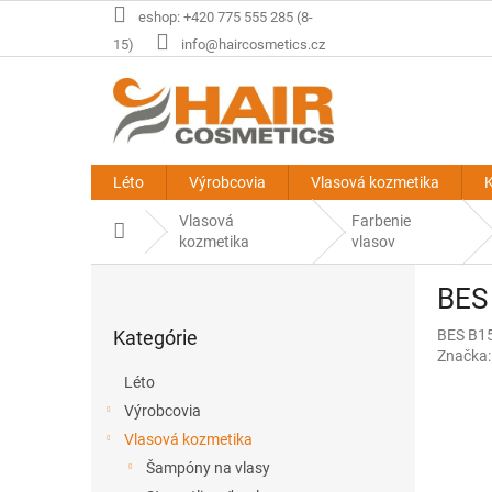
Prejsť
eshop: +420 775 555 285 (8-
na
15)
info@haircosmetics.cz
obsah
Léto
Výrobcovia
Vlasová kozmetika
K
Vlasová
Farbenie
Domov
kozmetika
vlasov
B
BES 
o
Preskočiť
č
Kategórie
BES B15
kategórie
n
Značka
ý
Léto
p
Výrobcovia
a
Vlasová kozmetika
n
e
Šampóny na vlasy