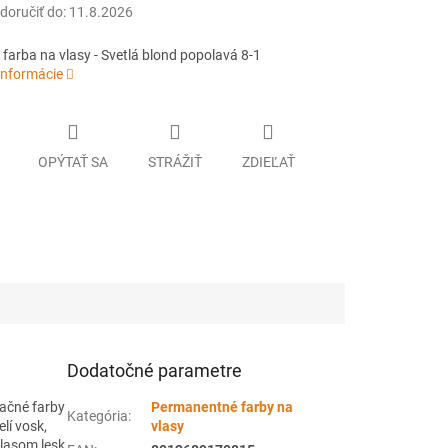
oručiť do:
11.8.2026
farba na vlasy - Svetlá blond popolavá 8-1
informácie
OPÝTAŤ SA
STRÁŽIŤ
ZDIEĽAŤ
Dodatočné parametre
ačné farby
Permanentné farby na
Kategória
:
lí vosk,
vlasy
vlasom lesk