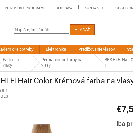
BONUSOVÝ PROGRAM
DOPRAVA
KONTAKTY
OBCHODN
HĽADAŤ
adernícke potreby
Elektronika
Predlžovanie vlasov
Sta
Farby na
Permanentné farby na
BES Hi-Fi Hair 
vlasy
vlasy
1
Hi-Fi Hair Color Krémová farba na vlasy
 8-1
:
BES
€7,
Jednotk
Iba p
cena: