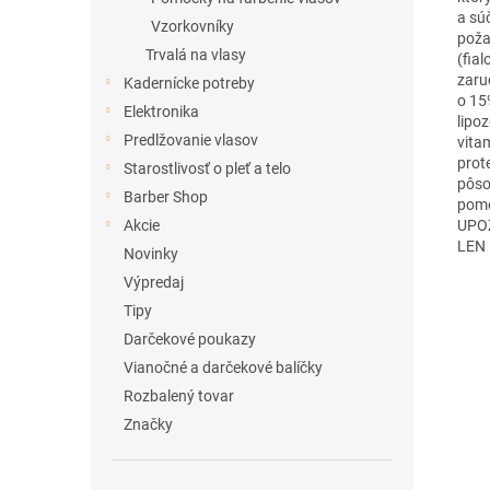
a sú
Vzorkovníky
poža
Trvalá na vlasy
(fial
zaru
Kadernícke potreby
o 15
Elektronika
lipoz
Predlžovanie vlasov
vita
prot
Starostlivosť o pleť a telo
pôso
Barber Shop
pome
UPOZ
Akcie
LEN
Novinky
Výpredaj
Tipy
Darčekové poukazy
Vianočné a darčekové balíčky
Rozbalený tovar
Značky