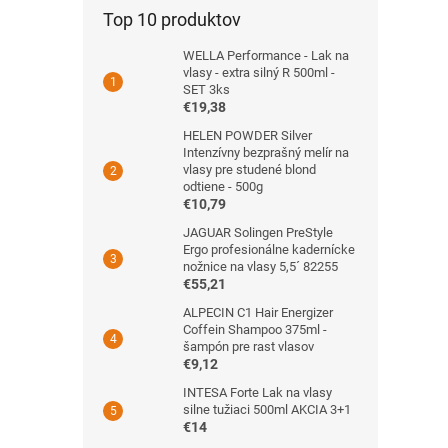
Top 10 produktov
WELLA Performance - Lak na
vlasy - extra silný R 500ml -
SET 3ks
€19,38
HELEN POWDER Silver
Intenzívny bezprašný melír na
vlasy pre studené blond
odtiene - 500g
€10,79
JAGUAR Solingen PreStyle
Ergo profesionálne kadernícke
nožnice na vlasy 5,5´ 82255
€55,21
ALPECIN C1 Hair Energizer
Coffein Shampoo 375ml -
šampón pre rast vlasov
€9,12
INTESA Forte Lak na vlasy
silne tužiaci 500ml AKCIA 3+1
€14