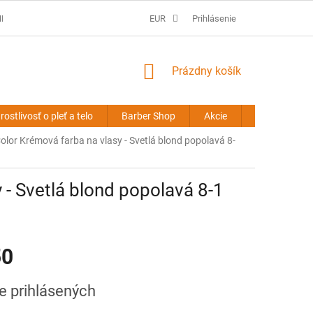
É PODMIENKY
PREDLŽOVANIE VLASOV - OBCHODNÉ PODMIENKY
EUR
Prihlásenie
NÁKUPNÝ
Prázdny košík
KOŠÍK
rostlivosť o pleť a telo
Barber Shop
Akcie
Novinky
Color Krémová farba na vlasy - Svetlá blond popolavá 8-
 - Svetlá blond popolavá 8-1
50
ová
re prihlásených