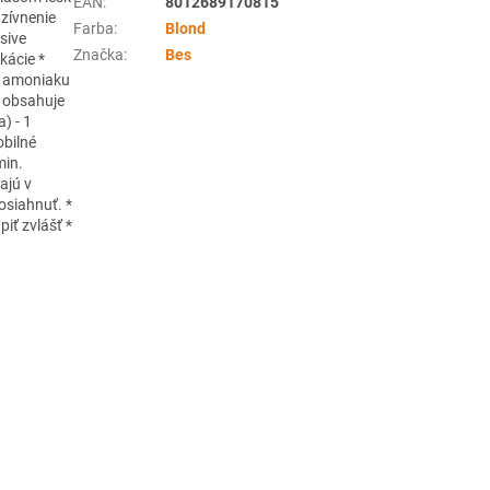
EAN
:
8012689170815
nzívnenie
Farba
:
Blond
sive
Značka
:
Bes
kácie *
ah amoniaku
* obsahuje
) - 1
obilné
min.
ajú v
osiahnuť. *
iť zvlášť *