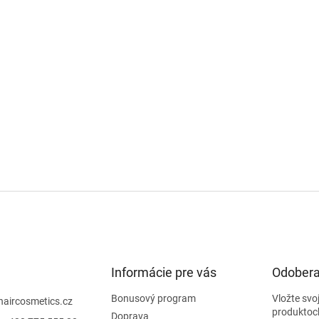
Informácie pre vás
Odobera
Bonusový program
Vložte svo
haircosmetics.cz
produktoc
Doprava