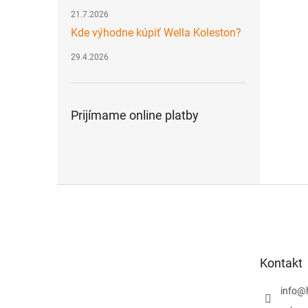
21.7.2026
Kde výhodne kúpiť Wella Koleston?
29.4.2026
Prijímame online platby
Z
á
p
ä
t
Kontakt
i
e
info
@