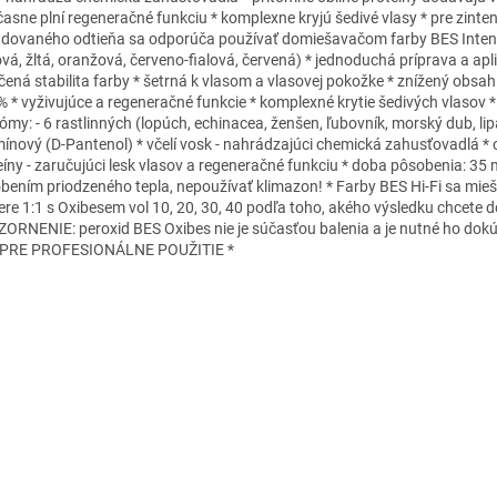
časne plní regeneračné funkciu * komplexne kryjú šedivé vlasy * pre zinte
dovaného odtieňa sa odporúča používať domiešavačom farby BES Inten
ová, žltá, oranžová, červeno-fialová, červená) * jednoduchá príprava a apli
čená stabilita farby * šetrná k vlasom a vlasovej pokožke * znížený obs
% * vyživujúce a regeneračné funkcie * komplexné krytie šedivých vlasov 
ómy: - 6 rastlinných (lopúch, echinacea, ženšen, ľubovník, morský dub, lipa
mínový (D-Pantenol) * včelí vosk - nahrádzajúci chemická zahusťovadlá * 
eíny - zaručujúci lesk vlasov a regeneračné funkciu * doba pôsobenia: 35 
bením priodzeného tepla, nepoužívať klimazon! * Farby BES Hi-Fi sa mieš
re 1:1 s Oxibesem vol 10, 20, 30, 40 podľa toho, akého výsledku chcete d
ORNENIE: peroxid BES Oxibes nie je súčasťou balenia a je nutné ho dokúp
 PRE PROFESIONÁLNE POUŽITIE *