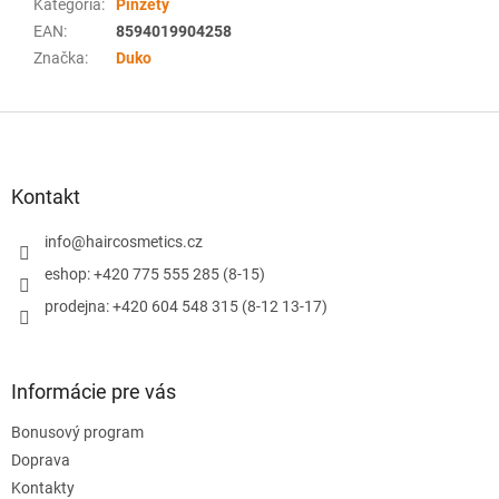
Kategória
:
Pinzety
EAN
:
8594019904258
Značka
:
Duko
Z
á
p
ä
Kontakt
t
i
info
@
haircosmetics.cz
e
eshop: +420 775 555 285 (8-15)
prodejna: +420 604 548 315 (8-12 13-17)
Informácie pre vás
Bonusový program
Doprava
Kontakty