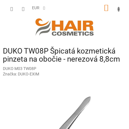
Prejsť
NÁKU
na
EUR
obsah
KOŠÍK
DUKO TW08P Špicatá kozmetická
pinzeta na obočie - nerezová 8,8cm
DUKO M03 TW08P
Značka:
DUKO-EXIM