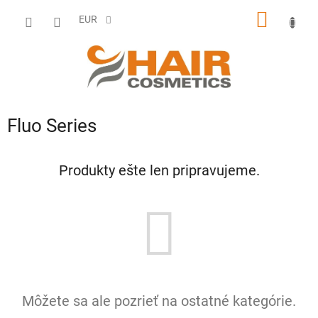
Prejsť
NÁKU
na
EUR
obsah
KOŠÍK
Fluo Series
Produkty ešte len pripravujeme.
Môžete sa ale pozrieť na ostatné kategórie.