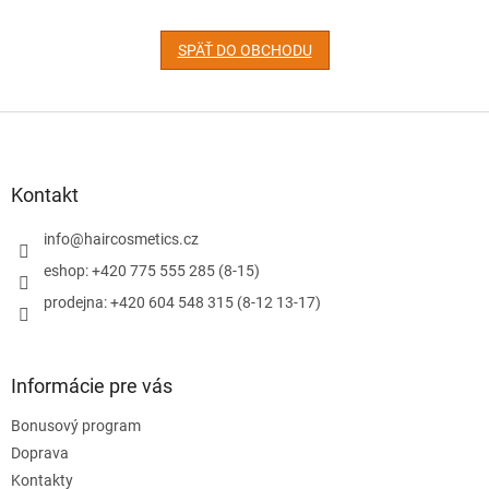
SPÄŤ DO OBCHODU
Z
á
p
ä
Kontakt
t
i
info
@
haircosmetics.cz
e
eshop: +420 775 555 285 (8-15)
prodejna: +420 604 548 315 (8-12 13-17)
Informácie pre vás
Bonusový program
Doprava
Kontakty