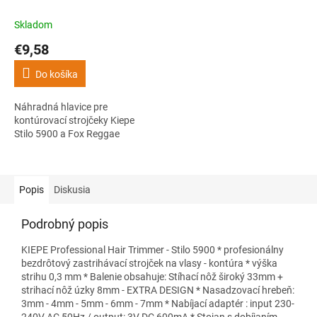
kontúrovací strojčeky Kiepe
Stilo 5900 a Fox Reggae
Skladom
€9,58
Do košíka
Náhradná hlavice pre
kontúrovací strojčeky Kiepe
Stilo 5900 a Fox Reggae
Popis
Diskusia
Podrobný popis
KIEPE Professional Hair Trimmer - Stilo 5900 * profesionálny
bezdrôtový zastrihávací strojček na vlasy - kontúra * výška
strihu 0,3 mm * Balenie obsahuje: Stíhací nôž široký 33mm +
strihací nôž úzky 8mm - EXTRA DESIGN * Nasadzovací hrebeň:
3mm - 4mm - 5mm - 6mm - 7mm * Nabíjací adaptér : input 230-