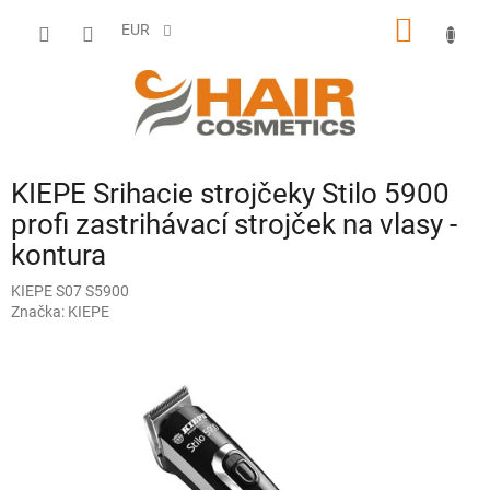
Prejsť
NÁKU
na
EUR
obsah
KOŠÍK
KIEPE Srihacie strojčeky Stilo 5900
profi zastrihávací strojček na vlasy -
kontura
KIEPE S07 S5900
Značka:
KIEPE