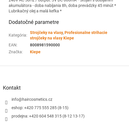
240V AC 50Hz / output: 3V DC 600mA * Stojan s dobíjaním
akumulátora - doba nabíjania 8h, d
oba
prevádzky
45 minút *
Lubrikačný olej a malá kefka *
Dodatočné parametre
Strojčeky na vlasy
,
Profesionalne strihacie
Kategória
:
strojčeky na vlasy Kiepe
EAN
:
8008981590000
Značka
:
Kiepe
Z
á
p
ä
Kontakt
t
i
info
@
haircosmetics.cz
e
eshop: +420 775 555 285 (8-15)
prodejna: +420 604 548 315 (8-12 13-17)