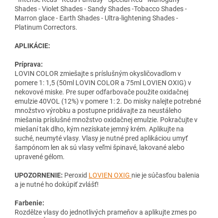
Shades - Violet Shades - Sandy Shades -Tobacco Shades -
Marron glace - Earth Shades - Ultra-lightening Shades -
Platinum Correctors.
APLIKÁCIE:
Príprava:
LOVIN COLOR zmiešajte s príslušným okysličovadlom v
pomere 1: 1,5 (50ml LOVIN COLOR a 75ml LOVIEN OXIG) v
nekovové miske. Pre super odfarbovače použite oxidačnej
emulzie 40VOL (12%) v pomere 1: 2. Do misky nalejte potrebné
množstvo výrobku a postupne pridávajte za neustáleho
miešania príslušné množstvo oxidačnej emulzie. Pokračujte v
miešaní tak dlho, kým nezískate jemný krém. Aplikujte na
suché, neumyté vlasy. Vlasy je nutné pred aplikáciou umyť
šampónom len ak sú vlasy veľmi špinavé, lakované alebo
upravené gélom.
UPOZORNENIE:
Peroxid
LOVIEN OXIG
nie je súčasťou balenia
a je nutné ho dokúpiť zvlášť!
Farbenie:
Rozdělze vlasy do jednotlivých prameňov a aplikujte zmes po