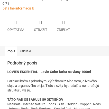
9.71
Detailné informácie
OPÝTAŤ SA
STRÁŽIŤ
ZDIEĽAŤ
Popis
Diskusia
Podrobný popis
L'OVIEN ESSENTIAL - Lovin Color farba na vlasy 100ml
Farbiaci krém s prírodnými výťažkami z Aloe Vera, olivového
oleja a arganového oleja. Tieto zložky hydratujú a nenarušujú
štruktúru vlasu.
TÁTO RAD OBSAHUJE 89 ODTIEŇOV
Naturals - Intense Natural Tones - Ash - Golden - Copper - Reds
- Intense Reds - Reds Fantasy - Special Red - Mahogany