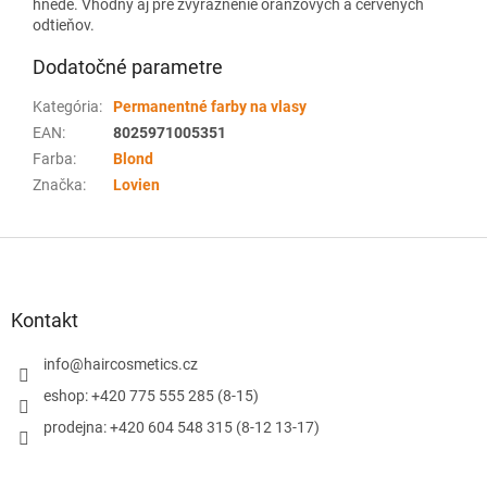
hnedé. Vhodný aj pre zvýraznenie oranžových a červených
odtieňov.
Dodatočné parametre
Kategória
:
Permanentné farby na vlasy
EAN
:
8025971005351
Farba
:
Blond
Značka
:
Lovien
Z
á
p
ä
Kontakt
t
i
info
@
haircosmetics.cz
e
eshop: +420 775 555 285 (8-15)
prodejna: +420 604 548 315 (8-12 13-17)