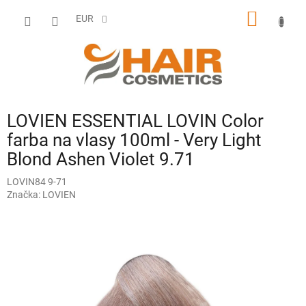
Prejsť
NÁKU
na
EUR
obsah
KOŠÍK
LOVIEN ESSENTIAL LOVIN Color
farba na vlasy 100ml - Very Light
Blond Ashen Violet 9.71
LOVIN84 9-71
Značka:
LOVIEN