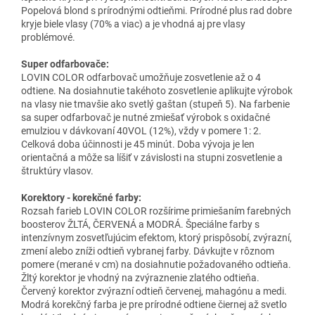
Popelová blond s prírodnými odtieňmi. Prírodné plus rad dobre
kryje biele vlasy (70% a viac) a je vhodná aj pre vlasy
problémové.
Super odfarbovače:
LOVIN COLOR odfarbovač umožňuje zosvetlenie až o 4
odtiene. Na dosiahnutie takéhoto zosvetlenie aplikujte výrobok
na vlasy nie tmavšie ako svetlý gaštan (stupeň 5). Na farbenie
sa super odfarbovač je nutné zmiešať výrobok s oxidačné
emulziou v dávkovaní 40VOL (12%), vždy v pomere 1: 2.
Celková doba účinnosti je 45 minút. Doba vývoja je len
orientačná a môže sa líšiť v závislosti na stupni zosvetlenie a
štruktúry vlasov.
Korektory - korekčné farby:
Rozsah farieb LOVIN COLOR rozšírime primiešaním farebných
boosterov ŽLTÁ, ČERVENÁ a MODRÁ. Špeciálne farby s
intenzívnym zosvetľujúcim efektom, ktorý prispôsobí, zvýrazní,
zmení alebo zníži odtieň vybranej farby. Dávkujte v rôznom
pomere (merané v cm) na dosiahnutie požadovaného odtieňa.
Žltý korektor je vhodný na zvýraznenie zlatého odtieňa.
Červený korektor zvýrazní odtieň červenej, mahagónu a medi.
Modrá korekčný farba je pre prírodné odtiene čiernej až svetlo