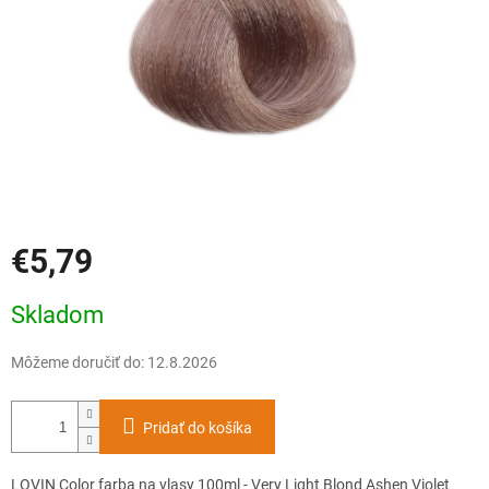
€5,79
Jednotková
Skladom
cena:
Môžeme doručiť do:
12.8.2026
Pridať do košíka
LOVIN Color farba na vlasy 100ml - Very Light Blond Ashen Violet