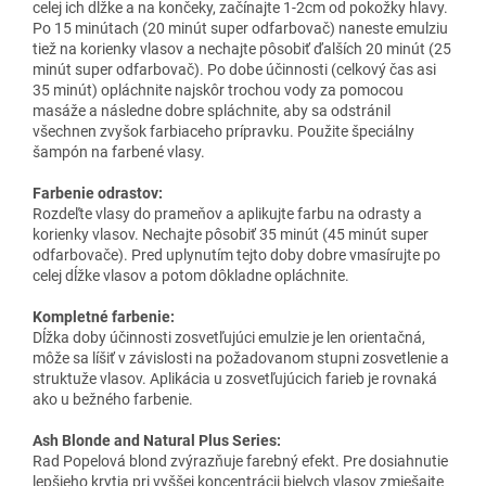
celej ich dĺžke a na končeky, začínajte 1-2cm od pokožky hlavy.
Po 15 minútach (20 minút super odfarbovač) naneste emulziu
tiež na korienky vlasov a nechajte pôsobiť ďalších 20 minút (25
minút super odfarbovač). Po dobe účinnosti (celkový čas asi
35 minút) opláchnite najskôr trochou vody za pomocou
masáže a následne dobre spláchnite, aby sa odstránil
všechnen zvyšok farbiaceho prípravku. Použite špeciálny
šampón na farbené vlasy.
Farbenie odrastov:
Rozdeľte vlasy do prameňov a aplikujte farbu na odrasty a
korienky vlasov. Nechajte pôsobiť 35 minút (45 minút super
odfarbovače). Pred uplynutím tejto doby dobre vmasírujte po
celej dĺžke vlasov a potom dôkladne opláchnite.
Kompletné farbenie:
Dĺžka doby účinnosti zosvetľujúci emulzie je len orientačná,
môže sa líšiť v závislosti na požadovanom stupni zosvetlenie a
struktuže vlasov. Aplikácia u zosvetľujúcich farieb je rovnaká
ako u bežného farbenie.
Ash Blonde and Natural Plus Series:
Rad Popelová blond zvýrazňuje farebný efekt. Pre dosiahnutie
lepšieho krytia pri vyššej koncentrácii bielych vlasov zmiešajte