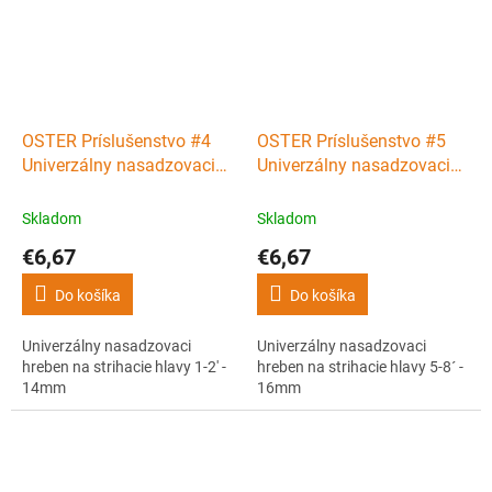
OSTER Príslušenstvo #4
OSTER Príslušenstvo #5
Univerzálny nasadzovaci
Univerzálny nasadzovaci
hreben na strihacie hlavy 1-
hreben na strihacie hlavy 5-
2' - 14mm
8´ - 16mm
Skladom
Skladom
€6,67
€6,67
Do košíka
Do košíka
Univerzálny nasadzovaci
Univerzálny nasadzovaci
hreben na strihacie hlavy 1-2' -
hreben na strihacie hlavy 5-8´ -
14mm
16mm