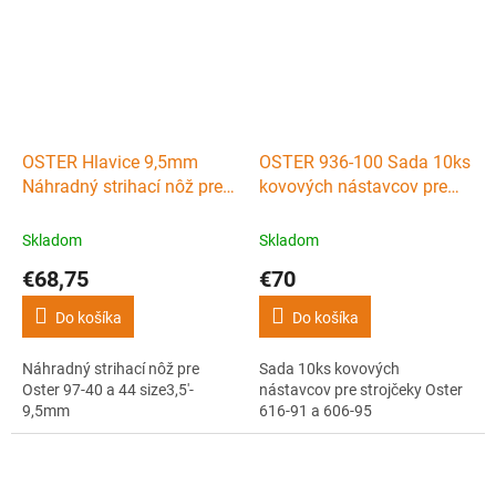
OSTER Hlavice 9,5mm
OSTER 936-100 Sada 10ks
Náhradný strihací nôž pre
kovových nástavcov pre
Oster 97-40 a 44 size3,5'-
strojčeky Oster 616-91 a
9,5mm
606-95
Skladom
Skladom
€68,75
€70
Do košíka
Do košíka
Náhradný strihací nôž pre
Sada 10ks kovových
Oster 97-40 a 44 size3,5'-
nástavcov pre strojčeky Oster
9,5mm
616-91 a 606-95