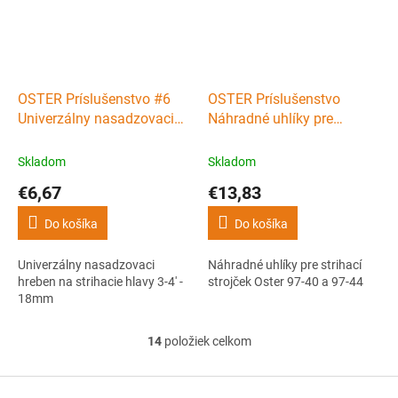
OSTER Príslušenstvo #6
OSTER Príslušenstvo
Univerzálny nasadzovaci
Náhradné uhlíky pre
hreben na strihacie hlavy 3-
strihací strojček Oster 97-
4' - 18mm
40 a 97-44
Skladom
Skladom
€6,67
€13,83
Do košíka
Do košíka
Univerzálny nasadzovaci
Náhradné uhlíky pre strihací
hreben na strihacie hlavy 3-4' -
strojček Oster 97-40 a 97-44
18mm
14
položiek celkom
O
v
l
Z