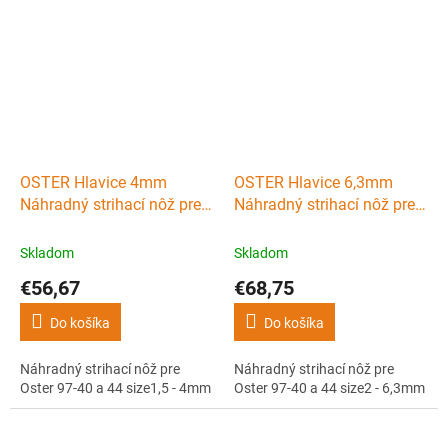
OSTER Hlavice 4mm
OSTER Hlavice 6,3mm
Náhradný strihací nôž pre
Náhradný strihací nôž pre
Oster 97-40 a 44 size1,5 -
Oster 97-40 a 44 size2 -
4mm
6,3mm
Skladom
Skladom
€56,67
€68,75
Do košíka
Do košíka
Náhradný strihací nôž pre
Náhradný strihací nôž pre
Oster 97-40 a 44 size1,5 - 4mm
Oster 97-40 a 44 size2 - 6,3mm