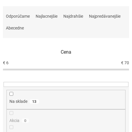
R
a
Odporúčame
Najlacnejšie
Najdrahšie
Najpredávanejšie
d
e
Abecedne
n
i
e
Cena
p
r
€
6
€
70
o
d
u
k
t
o
Na sklade
13
v
Akcia
0