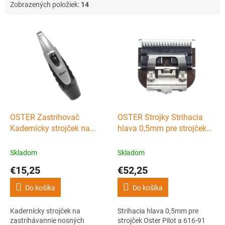
Zobrazených položiek:
14
V
ý
p
i
s
p
r
o
d
OSTER Zastrihovač
OSTER Strojky Strihacia
u
Kadernícky strojček na
hlava 0,5mm pre strojček
k
zastrihávannie nosných
Oster Pilot a 616-91
t
chlpkov Oster 76136-016
size000
Skladom
Skladom
o
€15,25
€52,25
v
Do košíka
Do košíka
Kadernícky strojček na
Strihacia hlava 0,5mm pre
zastrihávannie nosných
strojček Oster Pilot a 616-91