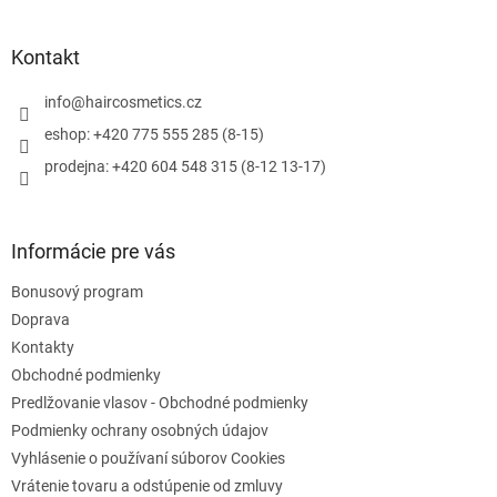
á
á
d
p
a
ä
Kontakt
c
t
i
i
info
@
haircosmetics.cz
e
e
p
eshop: +420 775 555 285 (8-15)
r
prodejna: +420 604 548 315 (8-12 13-17)
v
k
y
v
Informácie pre vás
ý
p
Bonusový program
i
s
Doprava
u
Kontakty
Obchodné podmienky
Predlžovanie vlasov - Obchodné podmienky
Podmienky ochrany osobných údajov
Vyhlásenie o používaní súborov Cookies
Vrátenie tovaru a odstúpenie od zmluvy