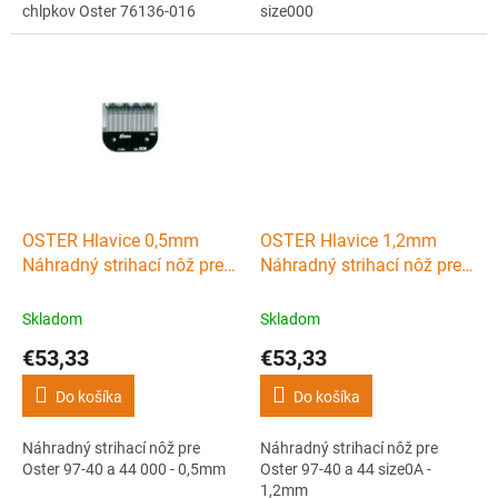
chlpkov Oster 76136-016
size000
OSTER Hlavice 0,5mm
OSTER Hlavice 1,2mm
Náhradný strihací nôž pre
Náhradný strihací nôž pre
Oster 97-40 a 44 000 -
Oster 97-40 a 44 size0A -
0,5mm
1,2mm
Skladom
Skladom
€53,33
€53,33
Do košíka
Do košíka
Náhradný strihací nôž pre
Náhradný strihací nôž pre
Oster 97-40 a 44 000 - 0,5mm
Oster 97-40 a 44 size0A -
1,2mm