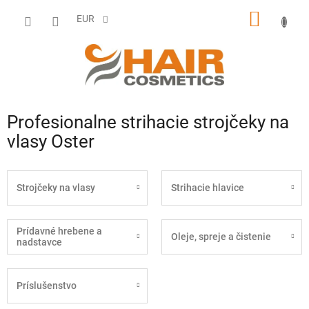
Prejsť
NÁKU
na
EUR
obsah
KOŠÍK
Profesionalne strihacie strojčeky na
vlasy Oster
Strojčeky na vlasy
Strihacie hlavice
Prídavné hrebene a
Oleje, spreje a čistenie
nadstavce
Príslušenstvo