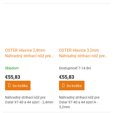
OSTER Hlavice 2,4mm
OSTER Hlavice 3,2mm
Náhradný strihací nôž pre
Náhradný strihací nôž pre
Oster 97-40 a 44 size1 -
Oster 97-40 a 44 size1A -
2,4mm
3,2mm
Skladom
Dostupnosť 7-14 dní
€55,83
€55,83
Do košíka
Do košíka
Náhradný strihací nôž pre
Náhradný strihací nôž pre
Oster 97-40 a 44 size1 - 2,4mm
Oster 97-40 a 44 size1A -
3,2mm