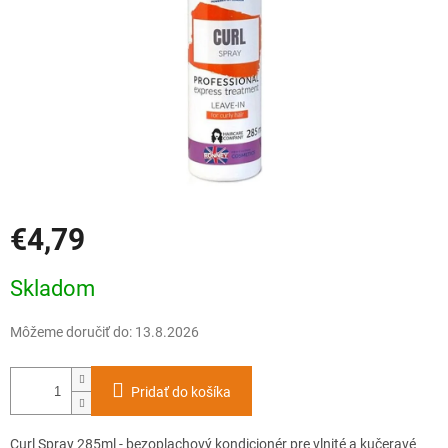
€4,79
Jednotková
Skladom
cena:
Môžeme doručiť do:
13.8.2026
Pridať do košíka
Curl Spray 285ml - bezoplachový kondicionér pre vlnité a kučeravé