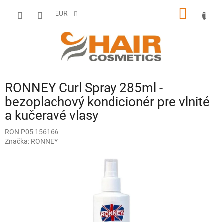
Prejsť
NÁKU
na
EUR
obsah
KOŠÍK
RONNEY Curl Spray 285ml -
bezoplachový kondicionér pre vlnité
a kučeravé vlasy
RON P05 156166
Značka:
RONNEY