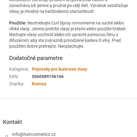
zanecháva ich jemné a pružné po celý deň. Výrobok nezaťažuje
vlasy, je vhodný na každodennú starostlivosť.
Použitie:
Nastriekajte Curl Spray rovnomerne na suché alebo
vlhké vlasy. Jemne pretrite vlasy prstami alebo použite hrebeň.
Nechajte vlasy uschnúť alebo ich upravte pomocou fénu s
difuzérom, aby ste zvýraznili prirodzené kadere či vlny. Pred
použitím dobre pretrepte. Neoplachujte.
Dodatočné parametre
Kategória
:
Prípravky pre kučeravé vlasy
EAN
:
5060589156166
Značka
:
Ronney
Z
á
p
ä
Kontakt
t
i
info
@
haircosmetics.cz