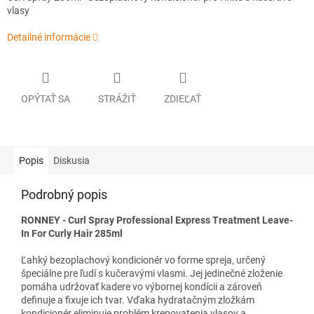
vlasy
Detailné informácie
OPÝTAŤ SA
STRÁŽIŤ
ZDIEĽAŤ
Popis
Diskusia
Podrobný popis
RONNEY - Curl Spray Professional Express Treatment Leave-
In For Curly Hair 285ml
Ľahký bezoplachový kondicionér vo forme spreja, určený
špeciálne pre ľudí s kučeravými vlasmi. Jej jedinečné zloženie
pomáha udržovať kadere vo výbornej kondícii a zároveň
definuje a fixuje ich tvar. Vďaka hydratačným zložkám
kondicionér eliminuje problém krepovatenia vlasov a