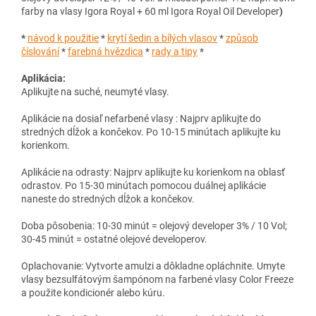
farby na vlasy Igora Royal + 60 ml Igora Royal Oil Developer
)
*
návod k použitie
*
krytí šedin a bílých vlasov
*
způsob
číslování
*
farebná hvězdica
*
rady a tipy
*
Aplikácia:
Aplikujte na suché, neumyté vlasy.
Aplikácie na dosiaľ nefarbené vlasy : Najprv aplikujte do
stredných dĺžok a končekov. Po 10-15 minútach aplikujte ku
korienkom.
Aplikácie na odrasty: Najprv aplikujte ku korienkom na oblasť
odrastov. Po 15-30 minútach pomocou duálnej aplikácie
naneste do stredných dĺžok a končekov.
Doba pôsobenia: 10-30 minút = olejový developer 3% / 10 Vol;
30-45 minút = ostatné olejové developerov.
Oplachovanie: Vytvorte amulzi a dôkladne opláchnite. Umyte
vlasy bezsulfátovým šampónom na farbené vlasy Color Freeze
a použite kondicionér alebo kúru.