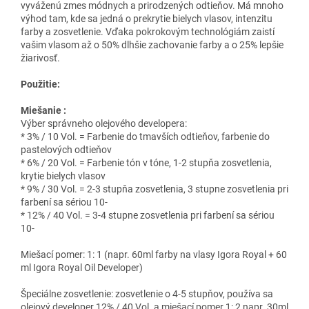
vyváženú zmes módnych a prirodzených odtieňov. Má mnoho
výhod tam, kde sa jedná o prekrytie bielych vlasov, intenzitu
farby a zosvetlenie. Vďaka pokrokovým technológiám zaistí
vašim vlasom až o 50% dlhšie zachovanie farby a o 25% lepšie
žiarivosť.
Použitie:
Miešanie :
Výber správneho olejového developera:
* 3% / 10 Vol. = Farbenie do tmavších odtieňov, farbenie do
pastelových odtieňov
* 6% / 20 Vol. = Farbenie tón v tóne, 1-2 stupňa zosvetlenia,
krytie bielych vlasov
* 9% / 30 Vol. = 2-3 stupňa zosvetlenia, 3 stupne zosvetlenia pri
farbení sa sériou 10-
* 12% / 40 Vol. = 3-4 stupne zosvetlenia pri farbení sa sériou
10-
Miešací pomer: 1: 1 (napr. 60ml farby na vlasy Igora Royal + 60
ml Igora Royal Oil Developer)
Špeciálne zosvetlenie: zosvetlenie o 4-5 stupňov, používa sa
olejový developer 12% / 40 Vol. a miešací pomer 1: 2 napr. 30ml