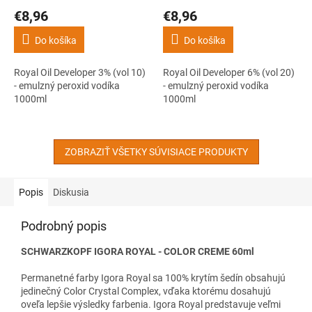
€8,96
€8,96
Do košíka
Do košíka
Royal Oil Developer 3% (vol 10)
Royal Oil Developer 6% (vol 20)
- emulzný peroxid vodíka
- emulzný peroxid vodíka
1000ml
1000ml
ZOBRAZIŤ VŠETKY SÚVISIACE PRODUKTY
Popis
Diskusia
Podrobný popis
SCHWARZKOPF IGORA ROYAL - COLOR CREME 60ml
Permanetné farby Igora Royal sa 100% krytím šedín obsahujú
jedinečný Color Crystal Complex, vďaka ktorému dosahujú
oveľa lepšie výsledky farbenia. Igora Royal predstavuje veľmi