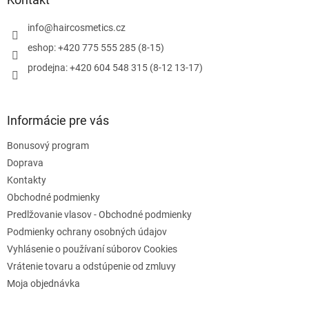
t
i
info
@
haircosmetics.cz
e
eshop: +420 775 555 285 (8-15)
prodejna: +420 604 548 315 (8-12 13-17)
Informácie pre vás
Bonusový program
Doprava
Kontakty
Obchodné podmienky
Predlžovanie vlasov - Obchodné podmienky
Podmienky ochrany osobných údajov
Vyhlásenie o používaní súborov Cookies
Vrátenie tovaru a odstúpenie od zmluvy
Moja objednávka