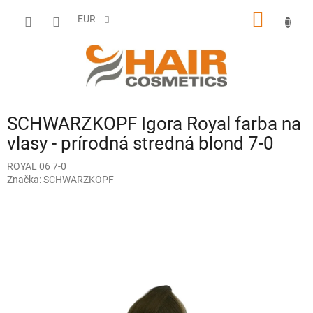
Prejsť
NÁKU
na
EUR
obsah
KOŠÍK
SCHWARZKOPF Igora Royal farba na
vlasy - prírodná stredná blond 7-0
ROYAL 06 7-0
Značka:
SCHWARZKOPF