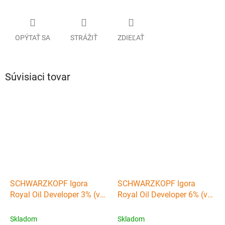
OPÝTAŤ SA
STRÁŽIŤ
ZDIEĽAŤ
Súvisiaci tovar
SCHWARZKOPF Igora
SCHWARZKOPF Igora
Royal Oil Developer 3% (vol
Royal Oil Developer 6% (vol
10) - emulzný peroxid
20) - emulzný peroxid
vodíka 1000ml
vodíka 1000ml
Skladom
Skladom