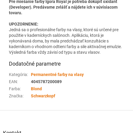
Pre miešanie farby Igora Royal je potreba dokúpiť oxidant
(Developer). Predávame zvlášť a nájdete ich v súvisiacom
tovaru.
UPOZORNENIE:
Jedná sa o profesionálne farby na vlasy, ktoré sú určené pre
použitie v kaderníckych salónoch. Aplikáciu, ktorá je
vykonávaná doma, by mala predchádzať konzultácie s
kaderníkom o vhodnom odtieni farby a sile aktivačnej emulzie.
Výsledná farba vždy závisí od typu a stavu vlasov.
Dodatočné parametre
Kategória
:
Permanentné farby na vlasy
EAN
:
4045787200089
Farba
:
Blond
Značka
:
Schwarzkopf
Z
á
p
ä
Kontakt