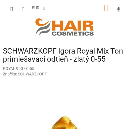
Prejsť
NÁKU
na
EUR
obsah
KOŠÍK
SCHWARZKOPF Igora Royal Mix Ton
primiešavaci odtieň - zlatý 0-55
ROYAL 9907 0-55
Značka:
SCHWARZKOPF