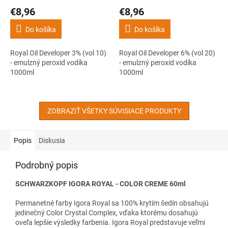
€8,96
€8,96
Do košíka
Do košíka
Royal Oil Developer 3% (vol 10)
Royal Oil Developer 6% (vol 20)
- emulzný peroxid vodíka
- emulzný peroxid vodíka
1000ml
1000ml
ZOBRAZIŤ VŠETKY SÚVISIACE PRODUKTY
Popis
Diskusia
Podrobný popis
SCHWARZKOPF IGORA ROYAL - COLOR CREME 60ml
Permanetné farby Igora Royal sa 100% krytím šedín obsahujú
jedinečný Color Crystal Complex, vďaka ktorému dosahujú
oveľa lepšie výsledky farbenia. Igora Royal predstavuje veľmi