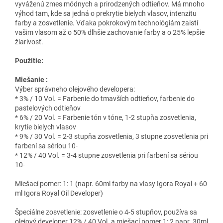
vyváženú zmes módnych a prirodzených odtieňov. Má mnoho
výhod tam, kde sa jedná o prekrytie bielych vlasov, intenzitu
farby a zosvetlenie. Vďaka pokrokovým technológiám zaistí
vašim vlasom až o 50% dlhšie zachovanie farby a o 25% lepšie
žiarivosť.
Použitie:
Miešanie :
Výber správneho olejového developera:
* 3% / 10 Vol. = Farbenie do tmavších odtieňov, farbenie do
pastelových odtieňov
* 6% / 20 Vol. = Farbenie tón v tóne, 1-2 stupňa zosvetlenia,
krytie bielych vlasov
* 9% / 30 Vol. = 2-3 stupňa zosvetlenia, 3 stupne zosvetlenia pri
farbení sa sériou 10-
* 12% / 40 Vol. = 3-4 stupne zosvetlenia pri farbení sa sériou
10-
Miešací pomer: 1: 1 (napr. 60ml farby na vlasy Igora Royal + 60
ml Igora Royal Oil Developer)
Špeciálne zosvetlenie: zosvetlenie o 4-5 stupňov, používa sa
olejový developer 12% / 40 Vol. a miešací pomer 1: 2 napr. 30ml