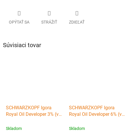
OPÝTAŤ SA
STRÁŽIŤ
ZDIEĽAŤ
Súvisiaci tovar
SCHWARZKOPF Igora
SCHWARZKOPF Igora
Royal Oil Developer 3% (vol
Royal Oil Developer 6% (vol
10) - emulzný peroxid
20) - emulzný peroxid
vodíka 1000ml
vodíka 1000ml
Skladom
Skladom