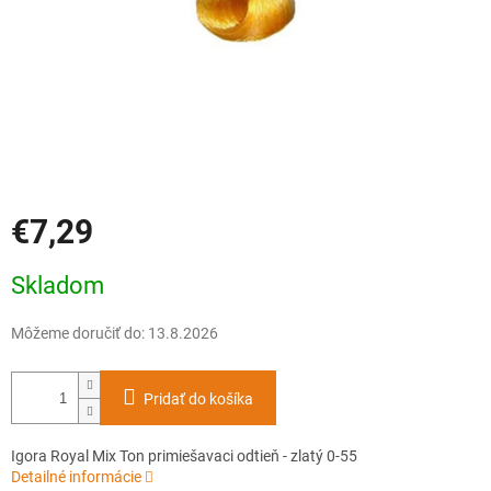
€7,29
Jednotková
Skladom
cena:
Môžeme doručiť do:
13.8.2026
Pridať do košíka
Igora Royal Mix Ton primiešavaci odtieň - zlatý 0-55
Detailné informácie