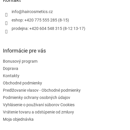
t
i
info
@
haircosmetics.cz
e
eshop: +420 775 555 285 (8-15)
prodejna: +420 604 548 315 (8-12 13-17)
Informácie pre vás
Bonusový program
Doprava
Kontakty
Obchodné podmienky
Predlžovanie vlasov - Obchodné podmienky
Podmienky ochrany osobných údajov
Vyhlásenie o používaní súborov Cookies
Vrátenie tovaru a odstúpenie od zmluvy
Moja objednávka