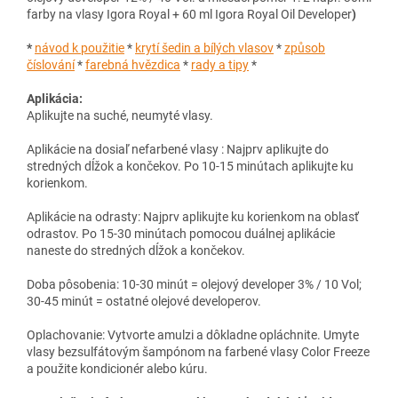
farby na vlasy Igora Royal + 60 ml Igora Royal Oil Developer
)
*
návod k použitie
*
krytí šedin a bílých vlasov
*
způsob
číslování
*
farebná hvězdica
*
rady a tipy
*
Aplikácia:
Aplikujte na suché, neumyté vlasy.
Aplikácie na dosiaľ nefarbené vlasy : Najprv aplikujte do
stredných dĺžok a končekov. Po 10-15 minútach aplikujte ku
korienkom.
Aplikácie na odrasty: Najprv aplikujte ku korienkom na oblasť
odrastov. Po 15-30 minútach pomocou duálnej aplikácie
naneste do stredných dĺžok a končekov.
Doba pôsobenia: 10-30 minút = olejový developer 3% / 10 Vol;
30-45 minút = ostatné olejové developerov.
Oplachovanie: Vytvorte amulzi a dôkladne opláchnite. Umyte
vlasy bezsulfátovým šampónom na farbené vlasy Color Freeze
a použite kondicionér alebo kúru.