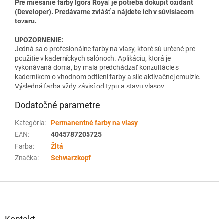
Pre miešanie farby Igora Royal je potreba dokúpiť oxidant
(Developer). Predávame zvlášť a nájdete ich v súvisiacom
tovaru.
UPOZORNENIE:
Jedná sa o profesionálne farby na vlasy, ktoré sú určené pre
použitie v kaderníckych salónoch. Aplikáciu, ktorá je
vykonávaná doma, by mala predchádzať konzultácie s
kaderníkom o vhodnom odtieni farby a sile aktivačnej emulzie.
Výsledná farba vždy závisí od typu a stavu vlasov.
Dodatočné parametre
Kategória
:
Permanentné farby na vlasy
EAN
:
4045787205725
Farba
:
Žltá
Značka
:
Schwarzkopf
Z
á
p
ä
Kontakt