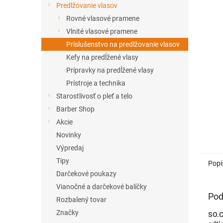
Predlžovanie vlasov
Rovné vlasové pramene
Vlnité vlasové pramene
Príslušenstvo na predlžovanie vlasov
Kefy na predĺžené vlasy
Prípravky na predĺžené vlasy
Prístroje a technika
Starostlivosť o pleť a telo
Barber Shop
Akcie
Novinky
Výpredaj
Tipy
Popi
Darčekové poukazy
Vianočné a darčekové balíčky
Pod
Rozbalený tovar
Značky
SO.C