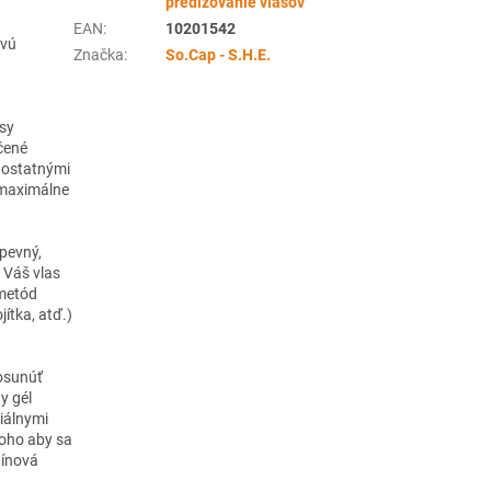
predlžovanie vlasov
EAN
:
10201542
ovú
Značka
:
So.Cap - S.H.E.
asy
čené
a ostatnými
e maximálne
 pevný,
 Váš vlas
 metód
jítka, atď.)
posunúť
y gél
iálnymi
toho aby sa
tínová