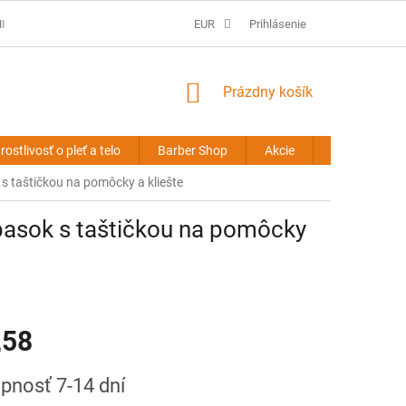
É PODMIENKY
PREDLŽOVANIE VLASOV - OBCHODNÉ PODMIENKY
EUR
Prihlásenie
NÁKUPNÝ
Prázdny košík
KOŠÍK
rostlivosť o pleť a telo
Barber Shop
Akcie
Novinky
s taštičkou na pomôcky a kliešte
pasok s taštičkou na pomôcky
,58
ová
pnosť 7-14 dní