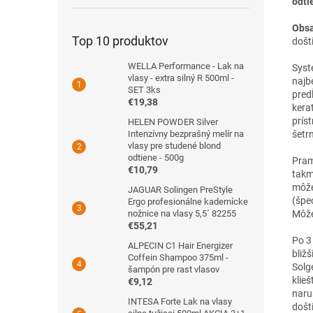
odti
Obsa
Top 10 produktov
došt
WELLA Performance - Lak na
Syst
vlasy - extra silný R 500ml -
najb
SET 3ks
pred
€19,38
kera
prís
HELEN POWDER Silver
šetr
Intenzívny bezprašný melír na
vlasy pre studené blond
odtiene - 500g
Pram
€10,79
takm
môže
JAGUAR Solingen PreStyle
(špec
Ergo profesionálne kadernícke
Môže
nožnice na vlasy 5,5´ 82255
€55,21
Po 3
ALPECIN C1 Hair Energizer
bliž
Coffein Shampoo 375ml -
Solg
šampón pre rast vlasov
klie
€9,12
naru
INTESA Forte Lak na vlasy
došt