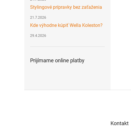
Stylingové prípravky bez zaťaženia
21.7.2026
Kde výhodne kúpiť Wella Koleston?
29.4.2026
Prijímame online platby
Z
á
p
ä
t
Kontakt
i