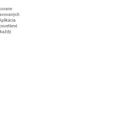
akovane
stavovaných
Aplikácia
osvetlené
i každý