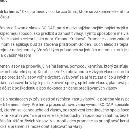
eňov
h balenia:
10ks prameňov o šírke cca 5mm, ktoré sú zakončené keratín
ičkou
ém predlžovanie vlasov SO.CAP. patrí medzi najžiadanejšie, najšetrnejší a
ezpečnejší spôsob, ako predĺžiť a zahustiť vlasy. Týmto spôsobom má vl
ĺžené spústa celebrít, ako napr. Simona Krainová. Pramene vlasov zakon
tínom sa aplikujú buď za studena prístrojom Golden Touch alebo za tepl
trojmi z našej ponuky. Vo všetkých prípadoch sa jedná o metódu, ktorá j
ná k vašim vlasom
ene vlasov sa pripevňujú, veľmi šetrne, pomocou keratínu, ktorý zaisťuje
er nebadateľný spoj. Keratín je zložka obsiahnutá v živých vlasoch, preto
 po predĺžení vlasov voľne dýchať, vyživovať sa aj rast, zatiaľ čo u iných
iálna vlasové krúžky, lepidlá, kovové spojky, splietanie vlasov, plastová po
 dôjsť k poškodeniu alebo dokonca zničenie predlžovaných vlasov
 až 5 mesiacoch (v závislosti od rýchlosti rastu vlasov) je potreba vlasy 
šie k temenu hlavy. Pre tento proces obnovovania vyvinul SO.CAP. špeciáln
el, ktorým sa jednoducho od vlasov, po rozdrvení keratinového spoja špec
štikmi, keratín uvoľní a pramene sa jednoduchým spôsobom stiahnu, bez 
šila štruktúra živých vlasov. Na urobil jeden pramene sa pripojí nové kera
ička a prameň sa môže opäť aplikovať na vlasy