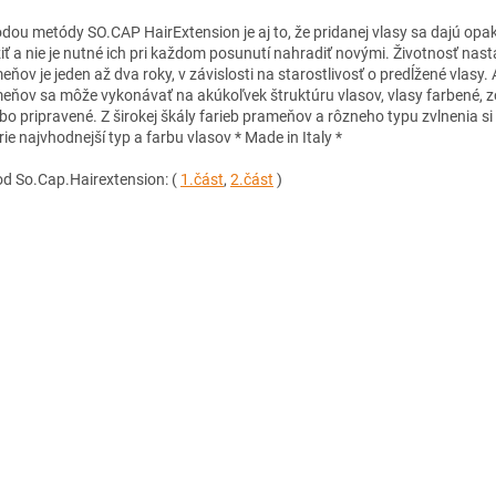
dou metódy SO.CAP HairExtension je aj to, že pridanej vlasy sa dajú op
iť a nie je nutné ich pri každom posunutí nahradiť novými. Životnosť na
ňov je jeden až dva roky, v závislosti na starostlivosť o predĺžené vlasy. 
eňov sa môže vykonávať na akúkoľvek štruktúru vlasov, vlasy farbené, z
ebo pripravené. Z širokej škály farieb prameňov a rôzneho typu zvlnenia s
ie najvhodnejší typ a farbu vlasov * Made in Italy *
d So.Cap.Hairextension: (
1.část
,
2.část
)