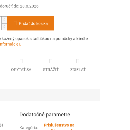
oručiť do:
28.8.2026
Pridať do košíka
 kožený opasok s taštičkou na pomôcky a kliešte
informácie
OPÝTAŤ SA
STRÁŽIŤ
ZDIEĽAŤ
Dodatočné parametre
81
Príslušenstvo na
Kategória
: