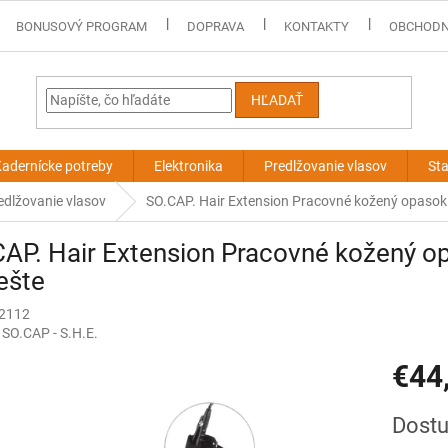
BONUSOVÝ PROGRAM
DOPRAVA
KONTAKTY
OBCHODN
HĽADAŤ
adernícke potreby
Elektronika
Predlžovanie vlasov
Sta
edlžovanie vlasov
SO.CAP. Hair Extension Pracovné kožený opasok 
AP. Hair Extension Pracovné kožený o
iešte
 2112
:
SO.CAP - S.H.E.
€44
Jednotk
Dostu
cena: