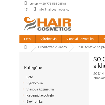
Prejsť
eshop: +420 775 555 285 (8-
na
15)
info@haircosmetics.cz
obsah
Léto
Výrobcovia
Vlasová kozmetika
K
Domov
Predlžovanie vlasov
Príslušenstvo na pr
B
SO.C
o
Preskočiť
č
a kl
Kategórie
kategórie
n
SC D14
ý
Léto
Značka
p
Výrobcovia
a
Vlasová kozmetika
n
e
Kadernícke potreby
l
Elektronika