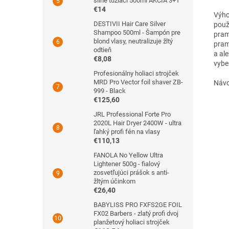
silne tužiaci 500ml AKCIA 3+1
€14
Výho
DESTIVII Hair Care Silver
použ
Shampoo 500ml - Šampón pre
prame
blond vlasy, neutralizuje žltý
pram
odtieň
a al
€8,08
vyber
Profesionálny holiaci strojček
MRD Pro Vector foil shaver ZB-
Návo
999 - Black
€125,60
JRL Professional Forte Pro
2020L Hair Dryer 2400W - ultra
ľahký profi fén na vlasy
€110,13
FANOLA No Yellow Ultra
Lightener 500g - fialový
zosvetľujúci prášok s anti-
žltým účinkom
€26,40
BABYLISS PRO FXFS2GE FOIL
FX02 Barbers - zlatý profi dvoj
planžetový holiaci strojček