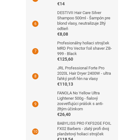
€14
DESTIVII Hair Care Silver
Shampoo 500ml - Šampón pre
blond vlasy, neutralizuje žltý
odtieň
€8,08
Profesionálny holiaci strojček
MRD Pro Vector foil shaver ZB-
999 - Black
€125,60
JRL Professional Forte Pro
2020L Hair Dryer 2400W - ultra
ľahký profi fén na vlasy
€110,13
FANOLA No Yellow Ultra
Lightener 500g - fialový
zosvetľujúci prášok s anti-
žltým účinkom
€26,40
BABYLISS PRO FXFS2GE FOIL
FX02 Barbers - zlatý profi dvoj
planžetový holiaci strojček
€118,54