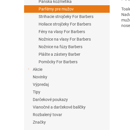
Pánska kozmetika
Toal
Parfémy pre mužov
Nadv
Strihacie strojčeky For Barbers
mužo
Holiace strojčeky For Barbers
nose
Fény na vlasy For Barbers
Nožnice na vlasy For Barbers
Nožnice na fúzy Barbers
Plášte a zástery Barber
Pomôcky For Barbers
Akcie
Novinky
Výpredaj
Tipy
Darčekové poukazy
Vianočné a darčekové balíčky
Rozbalený tovar
Značky