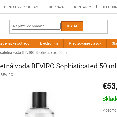
BONUSOVÝ PROGRAM
DOPRAVA
KONTAKTY
OBCHODN
HĽADAŤ
adernícke potreby
Elektronika
Predlžovanie vlasov
Sta
oaletná voda BEVIRO Sophisticated 50 ml
etná voda BEVIRO Sophisticated 50 ml
:
BEVIRO
€53
Jednotk
Skla
cena:
Môžeme d