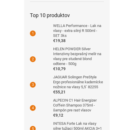
Top 10 produktov
WELLA Performance - Lak na
vlasy - extra silný R 500ml -
SET 3ks
€19,38
HELEN POWDER Silver
Intenzívny bezprašný melír na
vlasy pre studené blond
odtiene - 500g
€10,79
JAGUAR Solingen PreStyle
Ergo profesionálne kadernícke
nožnice na vlasy 5,5´ 82255
€55,21
ALPECIN C1 Hair Energizer
Coffein Shampoo 375ml -
šampón pre rast vlasov
€9,12
INTESA Forte Lak na vlasy
silne tužiaci 500ml AKCIA 3+1