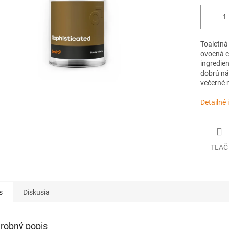
Toaletná
ovocná c
ingredien
dobrú ná
večerné 
Detailné 
TLAČ
s
Diskusia
robný popis