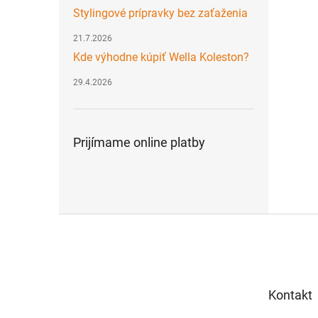
Stylingové prípravky bez zaťaženia
21.7.2026
Kde výhodne kúpiť Wella Koleston?
29.4.2026
Prijímame online platby
Z
á
p
ä
t
Kontakt
i
e