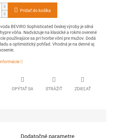
Pridať do košíka
 voda BEVIRO Sophisticated českej výroby je silná
hypre vôňa. Nadväzuje na klasické a rokmi overené
cie používajúce sa pri tvorbe vôní pre mužov. Dodá
ladu a optimistický pohľad. Vhodná je na denné aj
nosenie.
informácie
OPÝTAŤ SA
STRÁŽIŤ
ZDIEĽAŤ
Dodatočné parametre