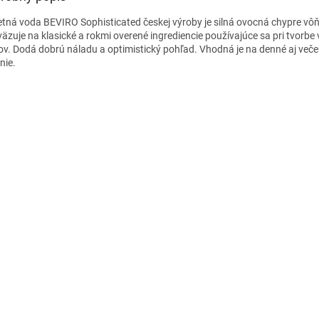
etná voda BEVIRO Sophisticated českej výroby je silná ovocná chypre vô
äzuje na klasické a rokmi overené ingrediencie používajúce sa pri tvorbe 
v. Dodá dobrú náladu a optimistický pohľad. Vhodná je na denné aj veče
nie.