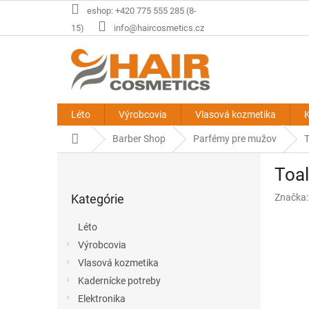
Prejsť
eshop: +420 775 555 285 (8-
na
15)
info@haircosmetics.cz
obsah
Léto
Výrobcovia
Vlasová kozmetika
K
Domov
Barber Shop
Parfémy pre mužov
T
B
Toal
o
Preskočiť
č
Kategórie
Značka
kategórie
n
ý
Léto
p
Výrobcovia
a
Vlasová kozmetika
n
e
Kadernícke potreby
l
Elektronika