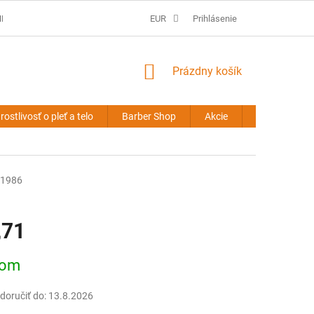
É PODMIENKY
PREDLŽOVANIE VLASOV - OBCHODNÉ PODMIENKY
EUR
Prihlásenie
NÁKUPNÝ
Prázdny košík
KOŠÍK
rostlivosť o pleť a telo
Barber Shop
Akcie
Novinky
1986
,71
ová
dom
oručiť do:
13.8.2026