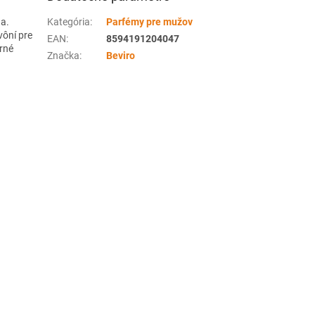
ňa.
Kategória
:
Parfémy pre mužov
vôní pre
EAN
:
8594191204047
rné
Značka
:
Beviro