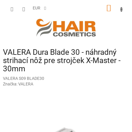
Prejsť
NÁKU
na
EUR
obsah
KOŠÍK
VALERA Dura Blade 30 - náhradný
strihací nôž pre strojček X-Master -
30mm
VALERA S09 BLADE30
Značka:
VALERA