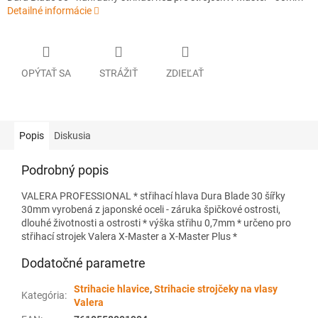
Detailné informácie
OPÝTAŤ SA
STRÁŽIŤ
ZDIEĽAŤ
Popis
Diskusia
Podrobný popis
VALERA PROFESSIONAL * střihací hlava Dura Blade 30 šířky
30mm vyrobená z japonské oceli - záruka špičkové ostrosti,
dlouhé životnosti a ostrosti * výška střihu 0,7mm * určeno pro
střihací strojek Valera X-Master a X-Master Plus *
Dodatočné parametre
Strihacie hlavice
,
Strihacie strojčeky na vlasy
Kategória
:
Valera