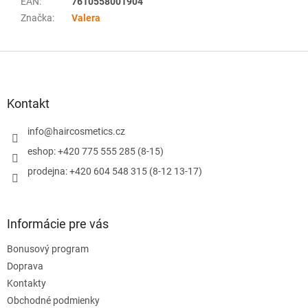
EAN
:
7610558001904
Značka
:
Valera
Z
á
p
ä
Kontakt
t
i
info
@
haircosmetics.cz
e
eshop: +420 775 555 285 (8-15)
prodejna: +420 604 548 315 (8-12 13-17)
Informácie pre vás
Bonusový program
Doprava
Kontakty
Obchodné podmienky