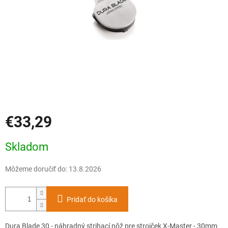
€33,29
Jednotková
Skladom
cena:
Môžeme doručiť do:
13.8.2026
Pridať do košíka
Dura Blade 30 - náhradný strihací nôž pre strojček X-Master - 30mm