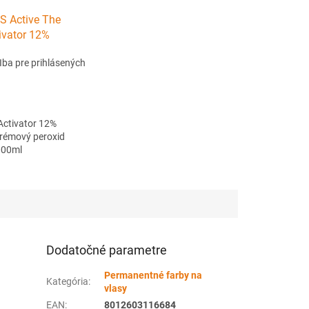
S Active The
ivator 12%
- krémový peroxid
Iba pre prihlásených
1000ml
Activator 12%
 krémový peroxid
000ml
Dodatočné parametre
Permanentné farby na
Kategória
:
vlasy
EAN
:
8012603116684