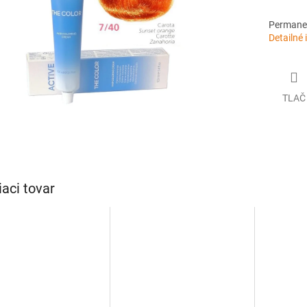
Permanen
Detailné 
TLAČ
iaci tovar