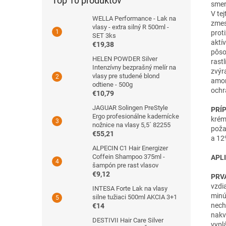
Top 10 produktov
smer
V te
WELLA Performance - Lak na
zmes
vlasy - extra silný R 500ml -
prot
SET 3ks
aktí
€19,38
pôso
HELEN POWDER Silver
rast
Intenzívny bezprašný melír na
zvýr
vlasy pre studené blond
amon
odtiene - 500g
ochr
€10,79
JAGUAR Solingen PreStyle
PRÍ
Ergo profesionálne kadernícke
krém
nožnice na vlasy 5,5´ 82255
poža
€55,21
a 12
ALPECIN C1 Hair Energizer
Coffein Shampoo 375ml -
APLI
šampón pre rast vlasov
€9,12
PRV
vzdi
INTESA Forte Lak na vlasy
minú
silne tužiaci 500ml AKCIA 3+1
nech
€14
nakv
DESTIVII Hair Care Silver
vypl