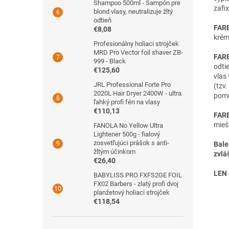
Shampoo 500ml - Šampón pre
zafi
blond vlasy, neutralizuje žltý
odtieň
FAR
€8,08
krém
Profesionálny holiaci strojček
MRD Pro Vector foil shaver ZB-
FARB
999 - Black
odtie
€125,60
vlas
JRL Professional Forte Pro
(tzv.
2020L Hair Dryer 2400W - ultra
pome
ľahký profi fén na vlasy
€110,13
FAR
mieš
FANOLA No Yellow Ultra
Lightener 500g - fialový
zosvetľujúci prášok s anti-
Bale
žltým účinkom
zvláš
€26,40
LEN
BABYLISS PRO FXFS2GE FOIL
FX02 Barbers - zlatý profi dvoj
planžetový holiaci strojček
€118,54