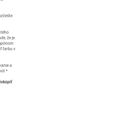
ozčešte
atého
de, že je
ampónom
ť farbu v
vanie a
nút *
dokúpiť