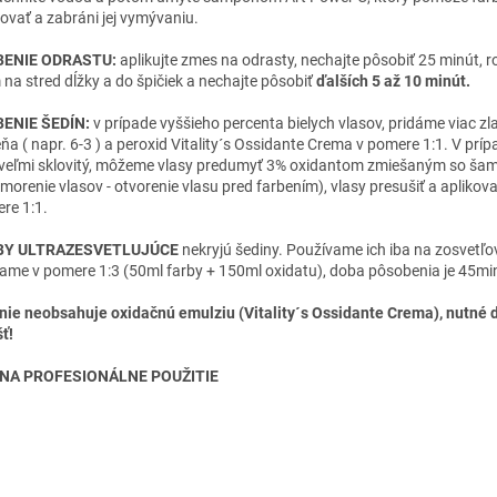
xovať a zabráni jej vymývaniu.
BENIE ODRASTU:
aplikujte zmes na odrasty, nechajte pôsobiť 25 minút, r
 na stred dĺžky a do špičiek a nechajte pôsobiť
ďalších 5 až 10 minút.
ENIE ŠEDÍN:
v prípade vyššieho percenta bielych vlasov, pridáme viac zl
ňa ( napr. 6-3 ) a peroxid Vitality´s Ossidante Crema v pomere 1:1. V prípa
 veľmi sklovitý, môžeme vlasy predumyť 3% oxidantom zmiešaným so š
 morenie vlasov - otvorenie vlasu pred farbením), vlasy presušiť a aplikova
re 1:1.
BY ULTRAZESVETLUJÚCE
nekryjú šediny. Používame ich iba na zosvetľo
ame v pomere 1:3 (50ml farby + 150ml oxidatu), doba pôsobenia je 45mi
nie neobsahuje oxidačnú emulziu (Vitality´s Ossidante Crema), nutné 
ť!
 NA PROFESIONÁLNE POUŽITIE