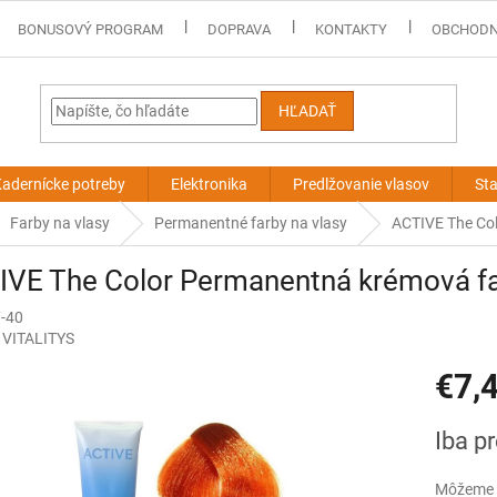
BONUSOVÝ PROGRAM
DOPRAVA
KONTAKTY
OBCHODN
HĽADAŤ
adernícke potreby
Elektronika
Predlžovanie vlasov
Sta
Farby na vlasy
Permanentné farby na vlasy
ACTIVE The Col
VE The Color Permanentná krémová far
7-40
:
VITALITYS
€7,
Jednotk
Iba p
cena:
Môžeme d