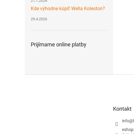
21.7.2026
Kde výhodne kúpiť Wella Koleston?
29.4.2026
Prijímame online platby
Z
á
p
ä
t
Kontakt
i
e
info
@
eshop