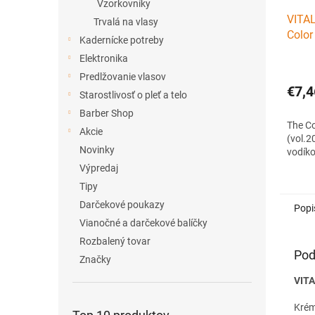
Vzorkovníky
VITAL
Trvalá na vlasy
Color
Kadernícke potreby
- kré
Elektronika
1000
Predlžovanie vlasov
€7,4
Starostlivosť o pleť a telo
Barber Shop
The Co
Akcie
(vol.2
Novinky
vodík
Výpredaj
Tipy
Darčekové poukazy
Popi
Vianočné a darčekové balíčky
Rozbalený tovar
Pod
Značky
VITA
Krém