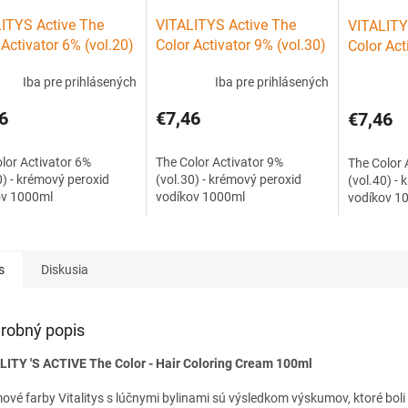
ITYS Active The
VITALITYS Active The
VITALITY
 Activator 6% (vol.20)
Color Activator 9% (vol.30)
Color Act
mový peroxid vodíkov
- krémový peroxid vodíkov
(vol.40) 
Iba pre prihlásených
Iba pre prihlásených
ml
1000ml
vodíkov 
6
€7,46
€7,46
lor Activator 6%
The Color Activator 9%
The Color 
0) - krémový peroxid
(vol.30) - krémový peroxid
(vol.40) -
ov 1000ml
vodíkov 1000ml
vodíkov 1
s
Diskusia
robný popis
LITY 'S ACTIVE The Color - Hair Coloring Cream 100ml
ové farby Vitalitys s lúčnymi bylinami sú výsledkom výskumov, ktoré boli