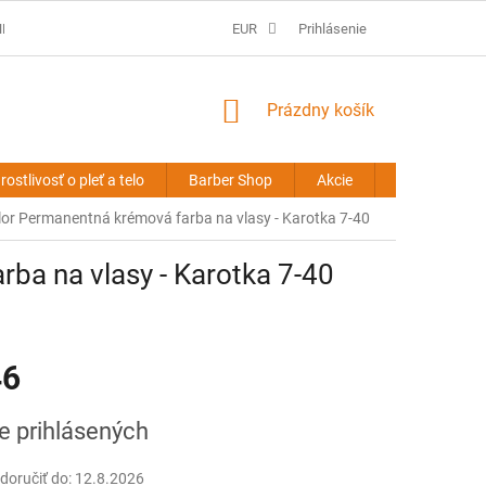
É PODMIENKY
PREDLŽOVANIE VLASOV - OBCHODNÉ PODMIENKY
EUR
Prihlásenie
NÁKUPNÝ
Prázdny košík
KOŠÍK
rostlivosť o pleť a telo
Barber Shop
Akcie
Novinky
or Permanentná krémová farba na vlasy - Karotka 7-40
ba na vlasy - Karotka 7-40
46
ová
re prihlásených
oručiť do:
12.8.2026