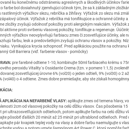
ované ku konečnému odstráneniu agresívnych a škodlivých účinkov farie
jto farbe bol dosiahnutý zjemňujúci účinok tým, že sa k základným zložká
 rastlinných výťažkov slezu, rebríčka a žihľavy. Výťažok zo slezu má zmä
izápalový účinok. Výťažok z rebríčka má tonifikujúce a ochranné účinky a
vne zložky zvyšujú odolnosť pokožky proti alergickým reakciám. Výťažok 
bí aktívne proti svrbeniu vlasovej pokožky, tonifikuje a regeneruje. Úúčink
linných výťažkov neovplyvňujú farbiacu zmes či zosvetľujúce účinky, ale 
azňujú farbu, lesk a predovšetkým zvyšujú ochranu vlasov a pokožky. Ní
iaku. Vynikajúca krycia schopnosť. Pred aplikáciou použite na ochranu 
anný Gél Barriera (viď. farbenie vlasov - pomôcky)
PRAVA:
pre farebné odtiene 1-10, kombinujte 50ml farbiaceho krému s 75
ového peroxidu Vitality´s Ossidante Crema (tzn. v pomere 1:1,5) zvolené
dovanej zosvetľujúcej úrovne 6% (vol20) o jeden odtieň, 9% (vol30) o 2 až
% (vol40) o 4 odtiene. Zmes dobre premiešajte, aby ste získali homogénn
KÁCIA:
Á APLIKÁCIA NA NEFARBENÉ VLASY:
aplikujte zmes od temena hlavy, vo
alenosti 2cm od vlasovej pokožky na celú dĺžku vlasov. Čas pôsobenia 15 
t pri ultrazosvetľujúcich odtieňoch, potom aplikujte farbu na celú dĺžku v
ajte pôsobiť ďalších 20 minút až 25 minút pri ultrablond odtieňoch. Pre
apkajte pár kvapiek teplej vody na vlasy a dobre farbu naemulgujte s vlas
áchnite vodou a potom umyte šampónom Art Power C, ktorý pomôže far