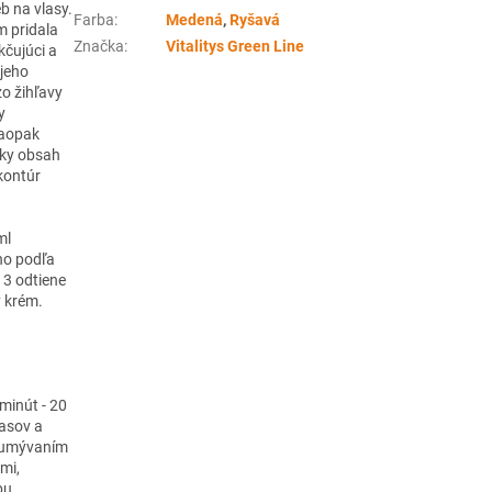
b na vlasy.
Farba
:
Medená
,
Ryšavá
m pridala
Značka
:
Vitalitys Green Line
kčujúci a
 jeho
zo žihľavy
y
naopak
zky obsah
kontúr
ml
ho podľa
 3 odtiene
y krém.
minút - 20
lasov a
d umývaním
mi,
bu