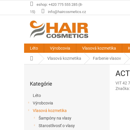
Prejsť
eshop: +420 775 555 285 (8-
na
15)
info@haircosmetics.cz
obsah
Léto
Výrobcovia
Vlasová kozmetika
K
Domov
Vlasová kozmetika
Farbenie vlasov
B
ACTI
o
Preskočiť
č
Kategórie
VIT 42 
kategórie
n
Značka
ý
Léto
p
Výrobcovia
a
Vlasová kozmetika
n
e
Šampóny na vlasy
l
Starostlivosť o vlasy