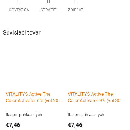
OPÝTAŤ SA
STRÁŽIŤ
ZDIEĽAŤ
Súvisiaci tovar
VITALITYS Active The
VITALITYS Active The
Color Activator 6% (vol.20)
Color Activator 9% (vol.30)
- krémový peroxid vodíkov
- krémový peroxid vodíkov
1000ml
1000ml
Iba pre prihlásených
Iba pre prihlásených
€7,46
€7,46