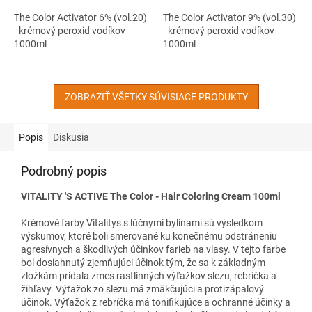
The Color Activator 6% (vol.20)
The Color Activator 9% (vol.30)
- krémový peroxid vodíkov
- krémový peroxid vodíkov
1000ml
1000ml
ZOBRAZIŤ VŠETKY SÚVISIACE PRODUKTY
Popis
Diskusia
Podrobný popis
VITALITY 'S ACTIVE The Color - Hair Coloring Cream 100ml
Krémové farby Vitalitys s lúčnymi bylinami sú výsledkom
výskumov, ktoré boli smerované ku konečnému odstráneniu
agresívnych a škodlivých účinkov farieb na vlasy. V tejto farbe
bol dosiahnutý zjemňujúci účinok tým, že sa k základným
zložkám pridala zmes rastlinných výťažkov slezu, rebríčka a
žihľavy. Výťažok zo slezu má zmäkčujúci a protizápalový
účinok. Výťažok z rebríčka má tonifikujúce a ochranné účinky a