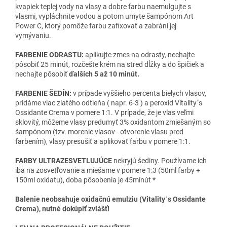
kvapiek teplej vody na vlasy a dobre farbu naemulgujte s
vlasmi, vypláchnite vodou a potom umyte šampónom Art
Power C, ktorý pomôže farbu zafixovať a zabráni jej
vymývaniu.
FARBENIE ODRASTU:
aplikujte zmes na odrasty, nechajte
pôsobiť 25 minút, rozčešte krém na stred dĺžky a do špičiek a
nechajte pôsobiť
ďalších 5 až 10 minút.
FARBENIE ŠEDÍN:
v prípade vyššieho percenta bielych vlasov,
pridáme viac zlatého odtieňa ( napr. 6-3 ) a peroxid Vitality´s
Ossidante Crema v pomere 1:1. V prípade, že je vlas veľmi
sklovitý, môžeme vlasy predumyť 3% oxidantom zmiešaným so
šampónom (tzv. morenie vlasov - otvorenie vlasu pred
farbením), vlasy presušiť a aplikovať farbu v pomere 1:1.
FARBY ULTRAZESVETLUJÚCE
nekryjú šediny. Používame ich
iba na zosvetľovanie a miešame v pomere 1:3 (50ml farby +
150ml oxidatu), doba pôsobenia je 45minút *
Balenie neobsahuje oxidačnú emulziu (Vitality´s Ossidante
Crema), nutné dokúpiť zvlášť!