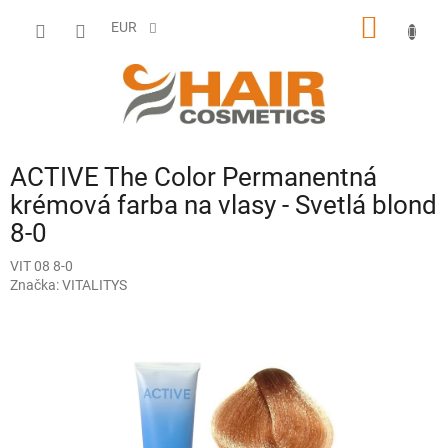
Prejsť
NÁKU
na
EUR
obsah
KOŠÍK
ACTIVE The Color Permanentná
krémová farba na vlasy - Svetlá blond
8-0
VIT 08 8-0
Značka:
VITALITYS