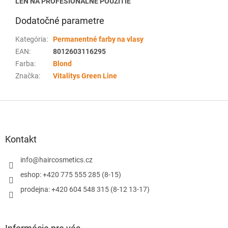
LEN NA PROFESIONÁLNE POUŽITIE
Dodatočné parametre
Kategória
:
Permanentné farby na vlasy
EAN
:
8012603116295
Farba
:
Blond
Značka
:
Vitalitys Green Line
Z
á
p
ä
Kontakt
t
i
info
@
haircosmetics.cz
e
eshop: +420 775 555 285 (8-15)
prodejna: +420 604 548 315 (8-12 13-17)