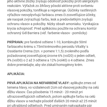
jeho aktívne zložky zvyšujú odolnosť pokožky proti alergickým
reakciám. Výťažok zo žihľavy pôsobí aktívne proti svrbeniu
vlasovej pokožky, tonifikuje a regeneruje. Úúčinky rastlinných
výťažkov neovplyvňujú farbiacu zmes či zosvetľujúce účinky,
ale naopak zvýrazňujú farbu, lesk a predovšetkým zvyšujú
ochranu vlasov a pokožky. Nízky obsah amoniaku. Vynikajúca
krycia schopnosť. Pred aplikáciou použite na ochranu kontúr
ochranný Gél Barriera (viď. farbenie vlasov - pomôcky)
PRÍPRAVA:
pre farebné odtiene 1-10, kombinujte 50ml
farbiaceho krému s 75ml krémového peroxidu Vitality´s
Ossidante Crema (tzn. v pomere 1:1,5) zvoleného podľa
požadovanej zosvetľujúcej úrovne 6% (vol20) o jeden odtieň,
9% (vol30) o 2 až 3 odtiene a 12% (vol40) o 4 odtiene. Zmes
dobre premiešajte, aby ste získali homogénny krém.
APLIKÁCIA:
PRVÁ APLIKÁCIA NA NEFARBENÉ VLASY:
aplikujte zmes od
temena hlavy, vo vzdialenosti 2cm od vlasovej pokožky na celú
dĺžku vlasov. Čas pôsobenia 15 minút - 20 minút pri
ultrazosvetľujúcich odtieňoch, potom aplikujte farbu na celú
dĺžku vlasov a nechajte pôsobiť ďalších 20 minút až 25 minút
pri ultrablond odtieňoch. Pred umývaním nakvapkajte pár