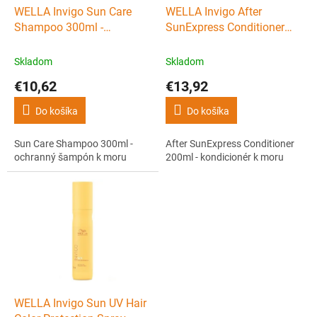
d
WELLA Invigo Sun Care
WELLA Invigo After
u
Shampoo 300ml -
SunExpress Conditioner
k
ochranný šampón k moru
200ml - kondicionér k moru
t
Skladom
Skladom
o
€10,62
€13,92
v
Do košíka
Do košíka
Sun Care Shampoo 300ml -
After SunExpress Conditioner
ochranný šampón k moru
200ml - kondicionér k moru
WELLA Invigo Sun UV Hair