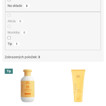
o
Na sklade
3
v
Akcia
0
Novinka
0
Tip
1
Zobrazených položiek:
3
V
Tip
ý
p
i
s
p
r
o