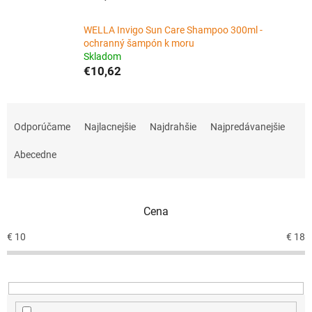
WELLA Invigo Sun Care Shampoo 300ml -
ochranný šampón k moru
Skladom
€10,62
R
a
Odporúčame
Najlacnejšie
Najdrahšie
Najpredávanejšie
d
e
Abecedne
n
i
e
Cena
p
r
€
10
€
18
o
d
u
k
t