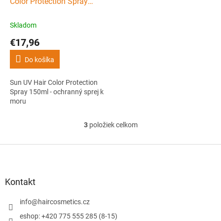
Color Protection Spray
150ml - ochranný sprej k
moru
Skladom
€17,96
Do košíka
Sun UV Hair Color Protection
Spray 150ml - ochranný sprej k
moru
3
položiek celkom
O
v
l
Z
á
á
d
p
a
ä
Kontakt
c
t
i
i
info
@
haircosmetics.cz
e
e
p
eshop: +420 775 555 285 (8-15)