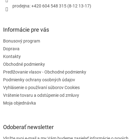
r
prodejna: +420 604 548 315 (8-12 13-17)
v
k
y
v
Informácie pre vás
ý
p
Bonusový program
i
s
Doprava
u
Kontakty
Obchodné podmienky
Predlžovanie vlasov - Obchodné podmienky
Podmienky ochrany osobných údajov
Vyhlásenie o používaní súborov Cookies
Vrátenie tovaru a odstúpenie od zmluvy
Moja objednávka
Odoberať newsletter
Vložte svoj e-mail a my Vám budeme zasielať informácie o nových