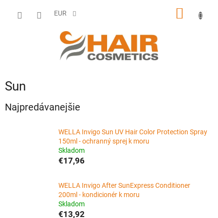
Prejsť
NÁKU
na
EUR
obsah
KOŠÍK
Sun
Najpredávanejšie
WELLA Invigo Sun UV Hair Color Protection Spray
150ml - ochranný sprej k moru
Skladom
€17,96
WELLA Invigo After SunExpress Conditioner
200ml - kondicionér k moru
Skladom
€13,92