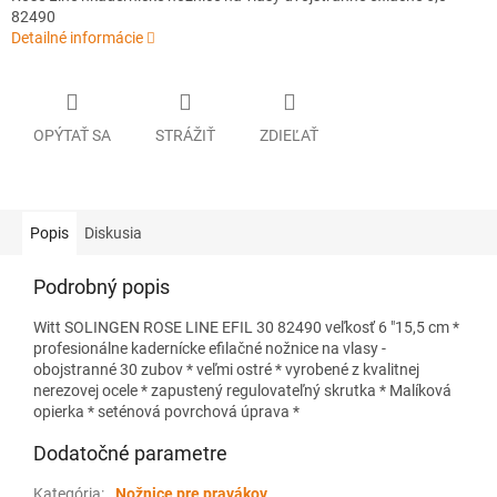
82490
Detailné informácie
OPÝTAŤ SA
STRÁŽIŤ
ZDIEĽAŤ
Popis
Diskusia
Podrobný popis
Witt SOLINGEN ROSE LINE EFIL 30 82490 veľkosť 6 "15,5 cm *
profesionálne kadernícke efilačné nožnice na vlasy -
obojstranné 30 zubov * veľmi ostré * vyrobené z kvalitnej
nerezovej ocele * zapustený regulovateľný skrutka * Malíková
opierka * seténová povrchová úprava *
Dodatočné parametre
Kategória
:
Nožnice pre pravákov