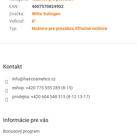
EAN
:
4007570824902
Značka
:
Witte Solingen
Veľkosť
:
6''
Typ
:
Nožnice pre pravákov
,
Efilačné nožnice
Z
á
p
ä
Kontakt
t
i
info
@
haircosmetics.cz
e
eshop: +420 775 555 285 (8-15)
prodejna: +420 604 548 315 (8-12 13-17)
Informácie pre vás
Bonusový program