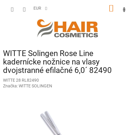
Prejsť
NÁKU
na
EUR
obsah
KOŠÍK
WITTE Solingen Rose Line
kadernícke nožnice na vlasy
dvojstranné efilačné 6,0´ 82490
WITTE 28 RL82490
Značka:
WITTE SOLINGEN