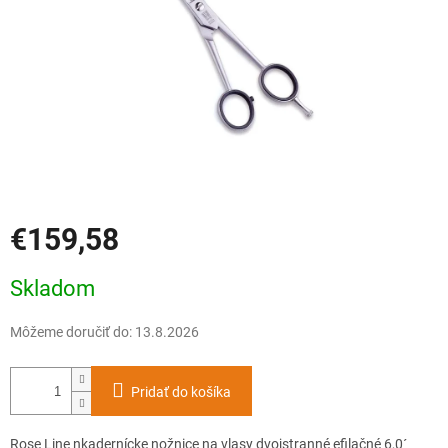
€159,58
Jednotková
Skladom
cena:
Môžeme doručiť do:
13.8.2026
Pridať do košíka
Rose Line nkadernícke nožnice na vlasy dvojstranné efilačné 6,0´