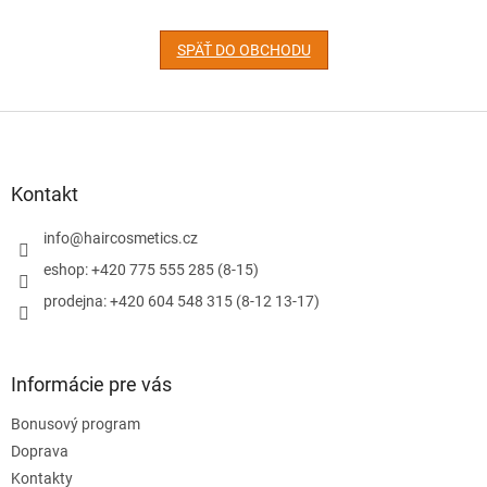
SPÄŤ DO OBCHODU
Z
á
p
ä
Kontakt
t
i
info
@
haircosmetics.cz
e
eshop: +420 775 555 285 (8-15)
prodejna: +420 604 548 315 (8-12 13-17)
Informácie pre vás
Bonusový program
Doprava
Kontakty