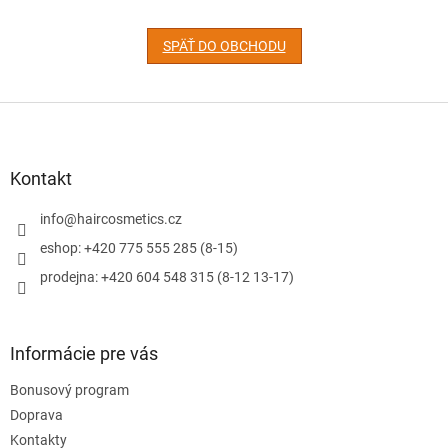
SPÄŤ DO OBCHODU
Z
á
p
ä
Kontakt
t
i
info
@
haircosmetics.cz
e
eshop: +420 775 555 285 (8-15)
prodejna: +420 604 548 315 (8-12 13-17)
Informácie pre vás
Bonusový program
Doprava
Kontakty