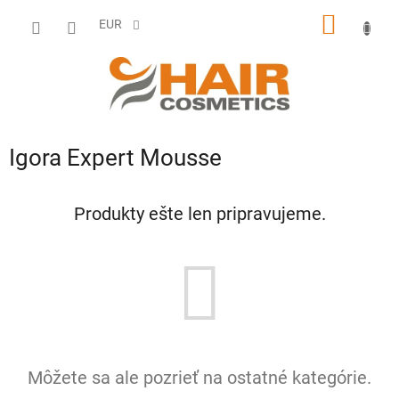
Prejsť
NÁKU
na
EUR
obsah
KOŠÍK
Igora Expert Mousse
Produkty ešte len pripravujeme.
Môžete sa ale pozrieť na ostatné kategórie.