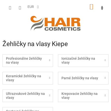
Prejsť
NÁKU
na
EUR
obsah
KOŠÍK
Žehličky na vlasy Kiepe
Profesionálne žehličky
Ionizačné žehličky na
na vlasy
vlasy
Keramické žehličky na
Parné žehličky na vlasy
vlasy
Ultrazvukové žehličky na
Krepovacie žehličky na
vlasy
vlasy