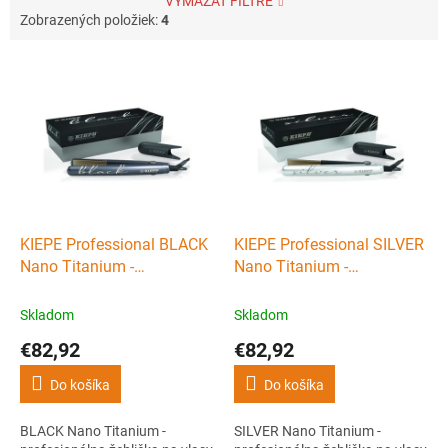
VYMAZAŤ FILTRE
Zobrazených položiek:
4
V
ý
p
i
s
p
r
o
d
KIEPE Professional BLACK
KIEPE Professional SILVER
u
Nano Titanium -
Nano Titanium -
k
profesionálna žehlička na
profesionálna žehlička na
t
vlasy - čierna
vlasy - strieborná
Skladom
Skladom
o
€82,92
€82,92
v
Do košíka
Do košíka
BLACK Nano Titanium -
SILVER Nano Titanium -