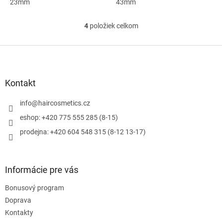
23mm
43mm
4
položiek celkom
O
v
l
Z
á
á
d
p
a
ä
Kontakt
c
t
i
i
info
@
haircosmetics.cz
e
e
p
eshop: +420 775 555 285 (8-15)
r
prodejna: +420 604 548 315 (8-12 13-17)
v
k
y
v
Informácie pre vás
ý
p
Bonusový program
i
s
Doprava
u
Kontakty