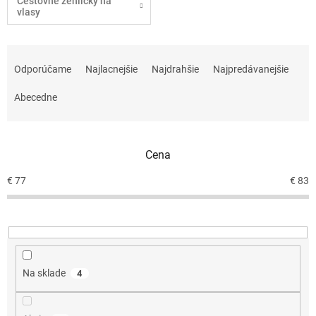
Cestovné žehličky na
vlasy
R
a
Odporúčame
Najlacnejšie
Najdrahšie
Najpredávanejšie
d
e
Abecedne
n
i
e
Cena
p
r
€
77
€
83
o
d
u
k
t
o
Na sklade
4
v