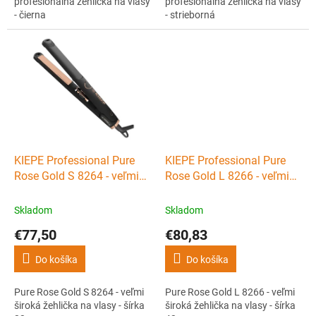
profesionálna žehlička na vlasy
profesionálna žehlička na vlasy
- čierna
- strieborná
KIEPE Professional Pure
KIEPE Professional Pure
Rose Gold S 8264 - veľmi
Rose Gold L 8266 - veľmi
široká žehlička na vlasy -
široká žehlička na vlasy -
šírka 23mm
šírka 43mm
Skladom
Skladom
€77,50
€80,83
Do košíka
Do košíka
Pure Rose Gold S 8264 - veľmi
Pure Rose Gold L 8266 - veľmi
široká žehlička na vlasy - šírka
široká žehlička na vlasy - šírka